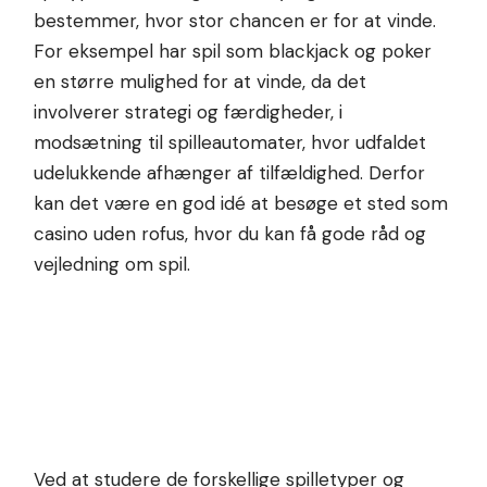
bestemmer, hvor stor chancen er for at vinde.
For eksempel har spil som blackjack og poker
en større mulighed for at vinde, da det
involverer strategi og færdigheder, i
modsætning til spilleautomater, hvor udfaldet
udelukkende afhænger af tilfældighed. Derfor
kan det være en god idé at besøge et sted som
casino uden rofus
, hvor du kan få gode råd og
vejledning om spil.
Ved at studere de forskellige spilletyper og