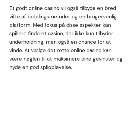
Et godt online casino vil også tilbyde en bred
vifte af betalingsmetoder og en brugervenlig
platform. Med fokus på disse aspekter kan
spillere finde et casino, der ikke kun tilbyder
underholdning, men også en chance for at
vinde. At vælge det rette online casino kan
være nøglen til at maksimere dine gevinster og
nyde en god spiloplevelse.