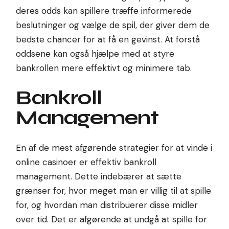
deres odds kan spillere træffe informerede
beslutninger og vælge de spil, der giver dem de
bedste chancer for at få en gevinst. At forstå
oddsene kan også hjælpe med at styre
bankrollen mere effektivt og minimere tab.
Bankroll
Management
En af de mest afgørende strategier for at vinde i
online casinoer er effektiv bankroll
management. Dette indebærer at sætte
grænser for, hvor meget man er villig til at spille
for, og hvordan man distribuerer disse midler
over tid. Det er afgørende at undgå at spille for