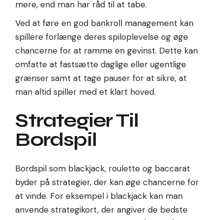
mere, end man har råd til at tabe.
Ved at føre en god bankroll management kan
spillere forlænge deres spiloplevelse og øge
chancerne for at ramme en gevinst. Dette kan
omfatte at fastsætte daglige eller ugentlige
grænser samt at tage pauser for at sikre, at
man altid spiller med et klart hoved.
Strategier Til
Bordspil
Bordspil som blackjack, roulette og baccarat
byder på strategier, der kan øge chancerne for
at vinde. For eksempel i blackjack kan man
anvende strategikort, der angiver de bedste