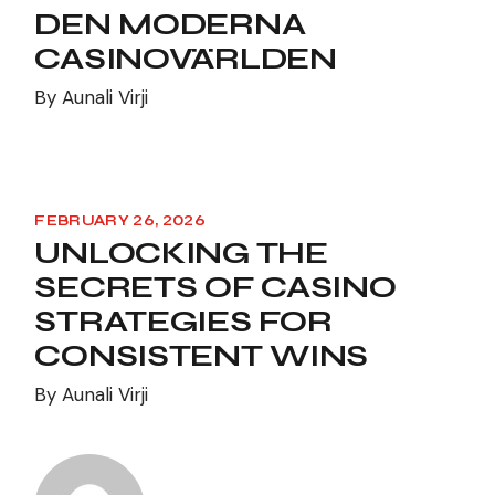
DEN MODERNA
CASINOVÄRLDEN
By
Aunali Virji
FEBRUARY 26, 2026
UNLOCKING THE
SECRETS OF CASINO
STRATEGIES FOR
CONSISTENT WINS
By
Aunali Virji