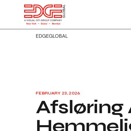
EDGEGLOBAL
FEBRUARY 23, 2026
Afsløring 
Hemmeli