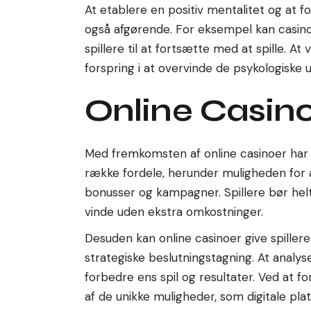
At etablere en positiv mentalitet og at f
også afgørende. For eksempel kan casinoe
spillere til at fortsætte med at spille. A
forspring i at overvinde de psykologiske 
Online Casino
Med fremkomsten af online casinoer har sp
række fordele, herunder muligheden for a
bonusser og kampagner. Spillere bør helt
vinde uden ekstra omkostninger.
Desuden kan online casinoer give spillere
strategiske beslutningstagning. At analys
forbedre ens spil og resultater. Ved at fo
af de unikke muligheder, som digitale plat