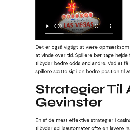
Det er også vigtigt at være opmærksom p
at vinde over tid. Spillere bør tage højde
tilbyder bedre odds end andre. Ved at få
spillere sætte sig i en bedre position til
Strategier Ti
Gevinster
En af de mest effektive strategier i casi
tilbyder spilleautomater ofte en lavere 