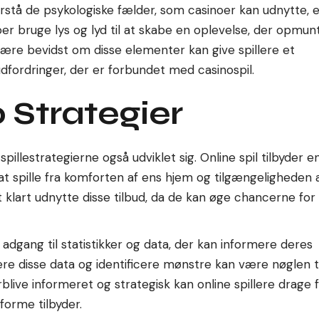
orstå de psykologiske fælder, som casinoer kan udnytte, 
r bruge lys og lyd til at skabe en oplevelse, der opmun
t være bevidst om disse elementer kan give spillere et
udfordringer, der er forbundet med casinospil.
 Strategier
illestrategierne også udviklet sig. Online spil tilbyder e
t spille fra komforten af ens hjem og tilgængeligheden 
 klart udnytte disse tilbud, da de kan øge chancerne for
 adgang til statistikker og data, der kan informere deres
ere disse data og identificere mønstre kan være nøglen ti
rblive informeret og strategisk kan online spillere drage 
forme tilbyder.