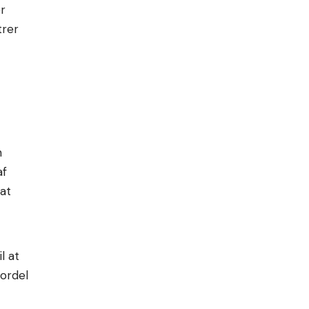
er
trer
n
af
 at
l at
fordel