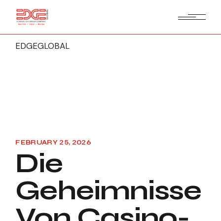
EDGEGLOBAL
FEBRUARY 25, 2026
Die
Geheimnisse
Von Casino-