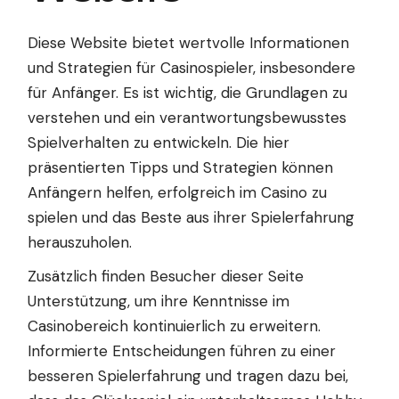
Diese Website bietet wertvolle Informationen
und Strategien für Casinospieler, insbesondere
für Anfänger. Es ist wichtig, die Grundlagen zu
verstehen und ein verantwortungsbewusstes
Spielverhalten zu entwickeln. Die hier
präsentierten Tipps und Strategien können
Anfängern helfen, erfolgreich im Casino zu
spielen und das Beste aus ihrer Spielerfahrung
herauszuholen.
Zusätzlich finden Besucher dieser Seite
Unterstützung, um ihre Kenntnisse im
Casinobereich kontinuierlich zu erweitern.
Informierte Entscheidungen führen zu einer
besseren Spielerfahrung und tragen dazu bei,