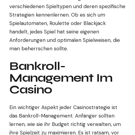
verschiedenen Spieltypen und deren spezifische
Strategien kennenlernen. Ob es sich um
Spielautomaten, Roulette oder Blackjack
handelt, jedes Spiel hat seine eigenen
Anforderungen und optimalen Spielweisen, die
man beherrschen sollte.
Bankroll-
Management Im
Casino
Ein wichtiger Aspekt jeder Casinostrategie ist
das Bankroll-Management. Anfänger sollten
lernen, wie sie ihr Budget richtig verwalten, um
ihre Spielzeit zu maximieren. Es ist ratsam, vor