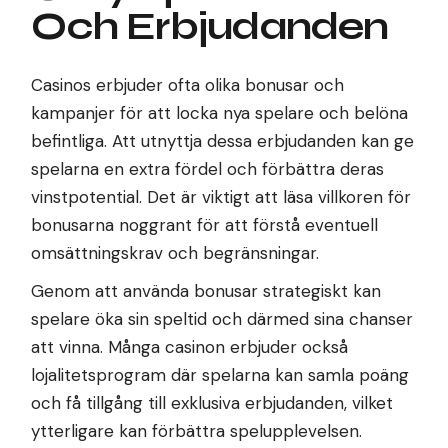
Och Erbjudanden
Casinos erbjuder ofta olika bonusar och
kampanjer för att locka nya spelare och belöna
befintliga. Att utnyttja dessa erbjudanden kan ge
spelarna en extra fördel och förbättra deras
vinstpotential. Det är viktigt att läsa villkoren för
bonusarna noggrant för att förstå eventuell
omsättningskrav och begränsningar.
Genom att använda bonusar strategiskt kan
spelare öka sin speltid och därmed sina chanser
att vinna. Många casinon erbjuder också
lojalitetsprogram där spelarna kan samla poäng
och få tillgång till exklusiva erbjudanden, vilket
ytterligare kan förbättra spelupplevelsen.