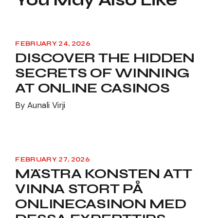
FEBRUARY 24, 2026
DISCOVER THE HIDDEN
SECRETS OF WINNING
AT ONLINE CASINOS
By
Aunali Virji
FEBRUARY 27, 2026
MÄSTRA KONSTEN ATT
VINNA STORT PÅ
ONLINECASINON MED