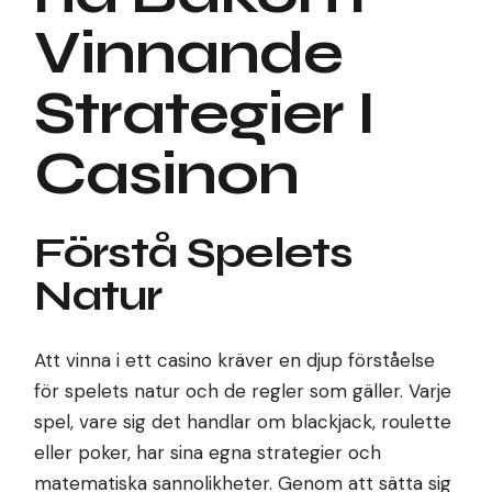
Vinnande
Strategier I
Casinon
Förstå Spelets
Natur
Att vinna i ett casino kräver en djup förståelse
för spelets natur och de regler som gäller. Varje
spel, vare sig det handlar om blackjack, roulette
eller poker, har sina egna strategier och
matematiska sannolikheter. Genom att sätta sig