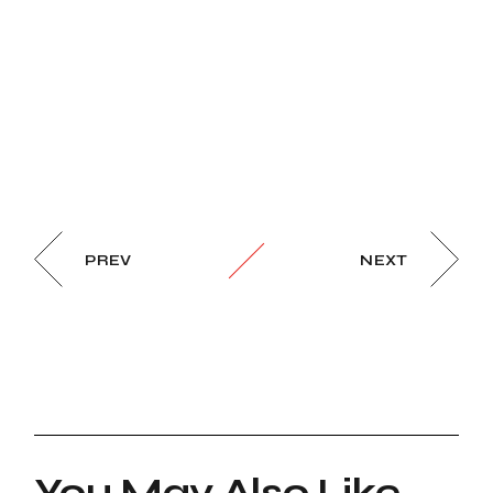
PREV
NEXT
You May Also Like