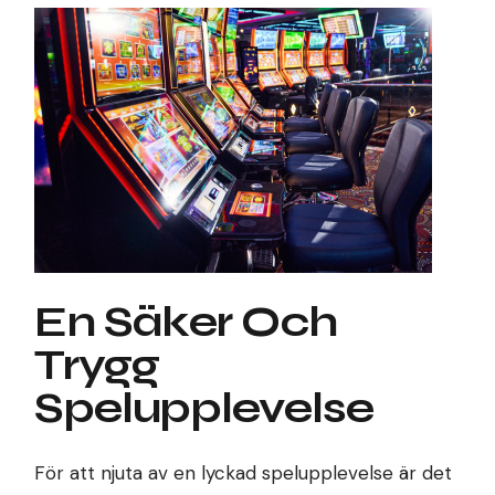
En Säker Och
Trygg
Spelupplevelse
För att njuta av en lyckad spelupplevelse är det