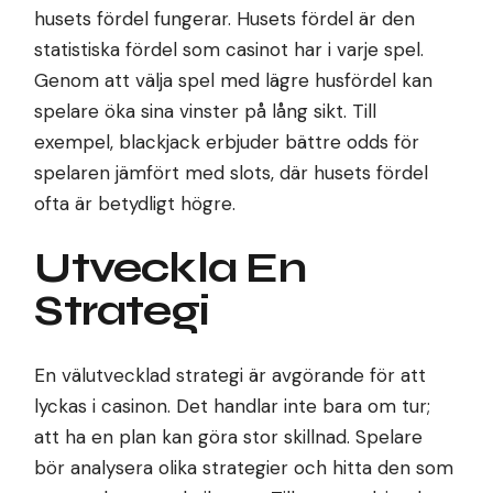
husets fördel fungerar. Husets fördel är den
statistiska fördel som casinot har i varje spel.
Genom att välja spel med lägre husfördel kan
spelare öka sina vinster på lång sikt. Till
exempel, blackjack erbjuder bättre odds för
spelaren jämfört med slots, där husets fördel
ofta är betydligt högre.
Utveckla En
Strategi
En välutvecklad strategi är avgörande för att
lyckas i casinon. Det handlar inte bara om tur;
att ha en plan kan göra stor skillnad. Spelare
bör analysera olika strategier och hitta den som