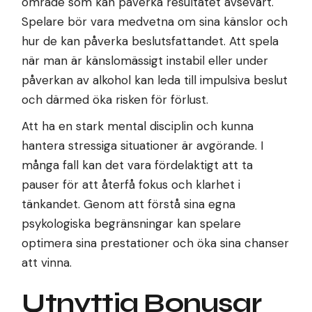
område som kan påverka resultatet avsevärt.
Spelare bör vara medvetna om sina känslor och
hur de kan påverka beslutsfattandet. Att spela
när man är känslomässigt instabil eller under
påverkan av alkohol kan leda till impulsiva beslut
och därmed öka risken för förlust.
Att ha en stark mental disciplin och kunna
hantera stressiga situationer är avgörande. I
många fall kan det vara fördelaktigt att ta
pauser för att återfå fokus och klarhet i
tänkandet. Genom att förstå sina egna
psykologiska begränsningar kan spelare
optimera sina prestationer och öka sina chanser
att vinna.
Utnyttja Bonusar