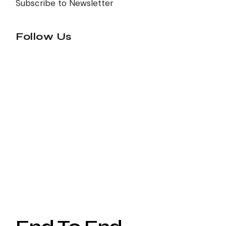
Subscribe to Newsletter
Follow Us