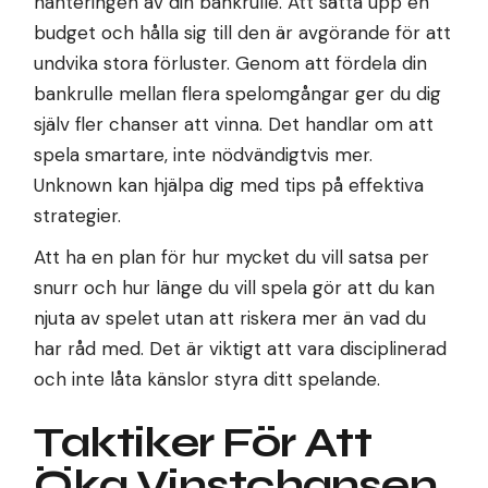
hanteringen av din bankrulle. Att sätta upp en
budget och hålla sig till den är avgörande för att
undvika stora förluster. Genom att fördela din
bankrulle mellan flera spelomgångar ger du dig
själv fler chanser att vinna. Det handlar om att
spela smartare, inte nödvändigtvis mer.
Unknown kan hjälpa dig med tips på effektiva
strategier.
Att ha en plan för hur mycket du vill satsa per
snurr och hur länge du vill spela gör att du kan
njuta av spelet utan att riskera mer än vad du
har råd med. Det är viktigt att vara disciplinerad
och inte låta känslor styra ditt spelande.
Taktiker För Att
Öka Vinstchansen