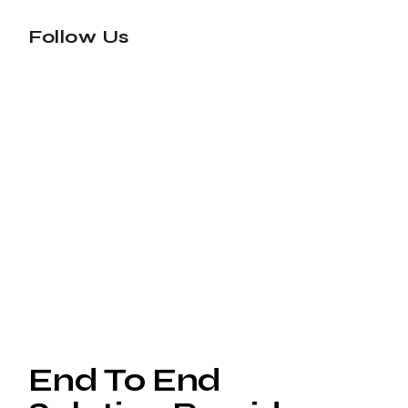
Follow Us
End To End