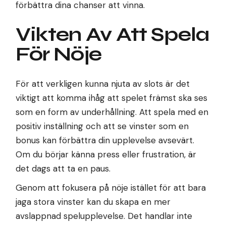
förbättra dina chanser att vinna.
Vikten Av Att Spela
För Nöje
För att verkligen kunna njuta av slots är det
viktigt att komma ihåg att spelet främst ska ses
som en form av underhållning. Att spela med en
positiv inställning och att se vinster som en
bonus kan förbättra din upplevelse avsevärt.
Om du börjar känna press eller frustration, är
det dags att ta en paus.
Genom att fokusera på nöje istället för att bara
jaga stora vinster kan du skapa en mer
avslappnad spelupplevelse. Det handlar inte