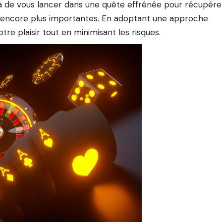
era de vous lancer dans une quête effrénée pour récupére
s encore plus importantes. En adoptant une approche
tre plaisir tout en minimisant les risques.