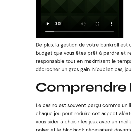
De plus, la gestion de votre bankroll est 
budget que vous êtes prêt à perdre et r
responsable tout en maximisant le temp
décrocher un gros gain. N’oubliez pas, joue
Comprendre 
Le casino est souvent perçu comme un l
chaque jeu peut réduire cet aspect aléat
vous aider à choisir les jeux avec un mei
poker et le blackjack nécessitent davant