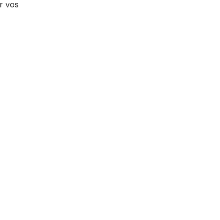
r vos