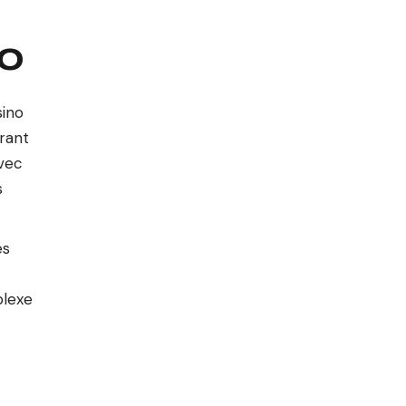
o
sino
rant
Avec
s
es
plexe