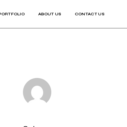
PORTFOLIO
ABOUT US
CONTACT US