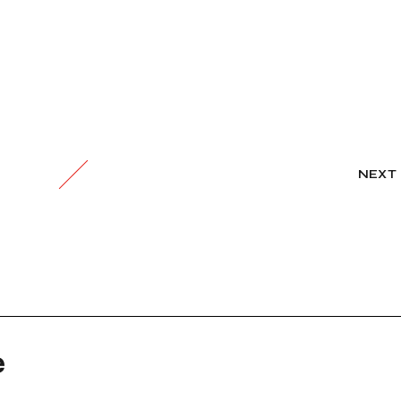
NEXT
e