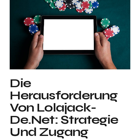
Die
Herausforderung
Von Lolajack-
De.net: Strategie
Und Zugang