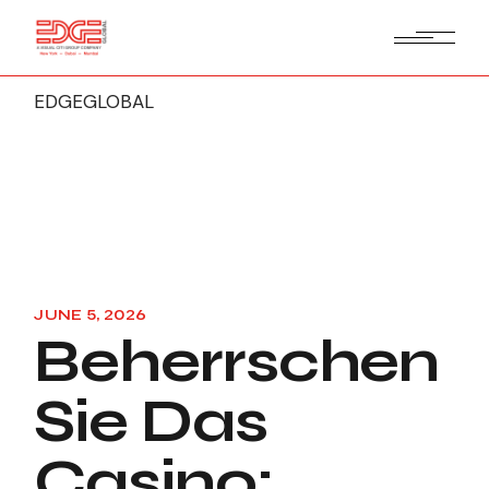
EDGEGLOBAL
JUNE 5, 2026
Beherrschen
Sie Das
Casino: