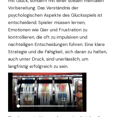
mit Glück, sondern mit einer soliden mentalen
Vorbereitung. Das Verständnis der
psychologischen Aspekte des Glücksspiels ist
entscheidend. Spieler müssen lernen,
Emotionen wie Gier und Frustration zu
kontrollieren, die oft zu impulsiven und
nachteiligen Entscheidungen führen. Eine klare
Strategie und die Fähigkeit, sich daran zu halten,
auch unter Druck, sind unerlässlich, um
langfristig erfolgreich zu sein.