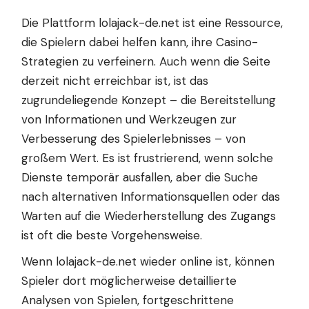
Die Plattform lolajack-de.net ist eine Ressource,
die Spielern dabei helfen kann, ihre Casino-
Strategien zu verfeinern. Auch wenn die Seite
derzeit nicht erreichbar ist, ist das
zugrundeliegende Konzept – die Bereitstellung
von Informationen und Werkzeugen zur
Verbesserung des Spielerlebnisses – von
großem Wert. Es ist frustrierend, wenn solche
Dienste temporär ausfallen, aber die Suche
nach alternativen Informationsquellen oder das
Warten auf die Wiederherstellung des Zugangs
ist oft die beste Vorgehensweise.
Wenn lolajack-de.net wieder online ist, können
Spieler dort möglicherweise detaillierte
Analysen von Spielen, fortgeschrittene