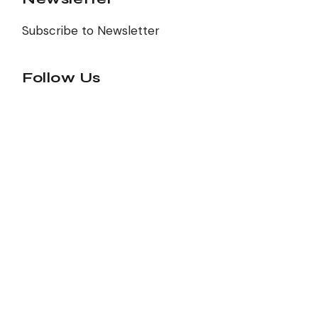
Subscribe to Newsletter
Follow Us