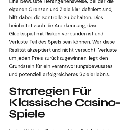
Eine bewusste Herangehensweise, bei der die
eigenen Grenzen und Ziele klar definiert sind,
hilft dabei, die Kontrolle zu behalten. Dies
beinhaltet auch die Anerkennung, dass
Glücksspiel mit Risiken verbunden ist und
Verluste Teil des Spiels sein können. Wer diese
Realität akzeptiert und nicht versucht, Verluste
um jeden Preis zurückzugewinnen, legt den
Grundstein für ein verantwortungsbewusstes
und potenziell erfolgreicheres Spielerlebnis.
Strategien Für
Klassische Casino-
Spiele