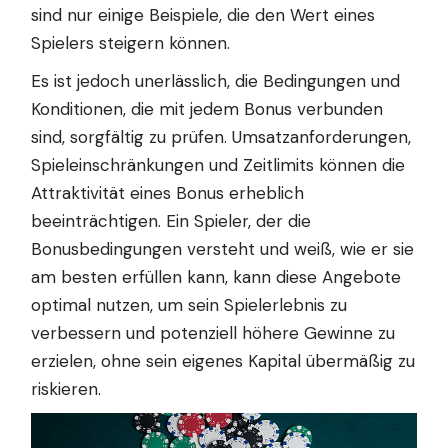
sind nur einige Beispiele, die den Wert eines
Spielers steigern können.
Es ist jedoch unerlässlich, die Bedingungen und
Konditionen, die mit jedem Bonus verbunden
sind, sorgfältig zu prüfen. Umsatzanforderungen,
Spieleinschränkungen und Zeitlimits können die
Attraktivität eines Bonus erheblich
beeinträchtigen. Ein Spieler, der die
Bonusbedingungen versteht und weiß, wie er sie
am besten erfüllen kann, kann diese Angebote
optimal nutzen, um sein Spielerlebnis zu
verbessern und potenziell höhere Gewinne zu
erzielen, ohne sein eigenes Kapital übermäßig zu
riskieren.