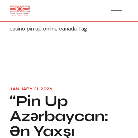
casino pin up online canada Tag
JANUARY 21, 2026
“Pin Up
Azərbaycan:
Ən Yaxşı