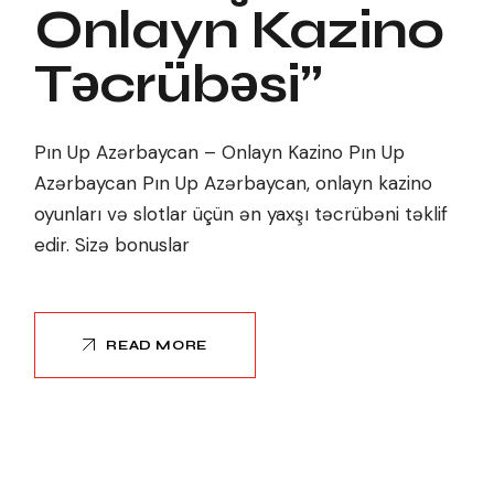
Onlayn Kazino
Təcrübəsi”
Pın Up Azərbaycan – Onlayn Kazino Pın Up
Azərbaycan Pın Up Azərbaycan, onlayn kazino
oyunları və slotlar üçün ən yaxşı təcrübəni təklif
edir. Sizə bonuslar
READ MORE