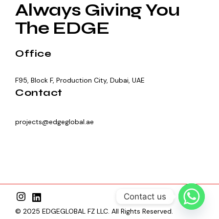
Always Giving You
The EDGE
Office
F95, Block F, Production City, Dubai, UAE
Contact
projects@edgeglobal.ae
Contact us
© 2025 EDGEGLOBAL FZ LLC. All Rights Reserved.