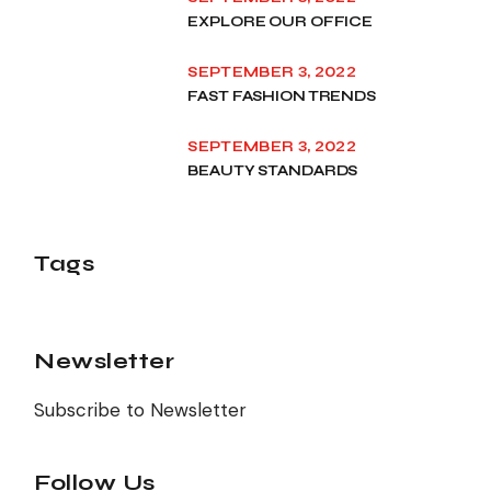
EXPLORE OUR OFFICE
SEPTEMBER 3, 2022
FAST FASHION TRENDS
SEPTEMBER 3, 2022
BEAUTY STANDARDS
Tags
Newsletter
Subscribe to Newsletter
Follow Us