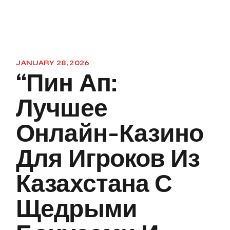
JANUARY 28, 2026
“Пин Ап:
Лучшее
Онлайн-Казино
Для Игроков Из
Казахстана С
Щедрыми