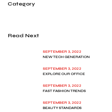
Category
Read Next
SEPTEMBER 3, 2022
NEW TECH GENERATION
SEPTEMBER 3, 2022
EXPLORE OUR OFFICE
SEPTEMBER 3, 2022
FAST FASHION TRENDS
SEPTEMBER 3, 2022
BEAUTY STANDARDS