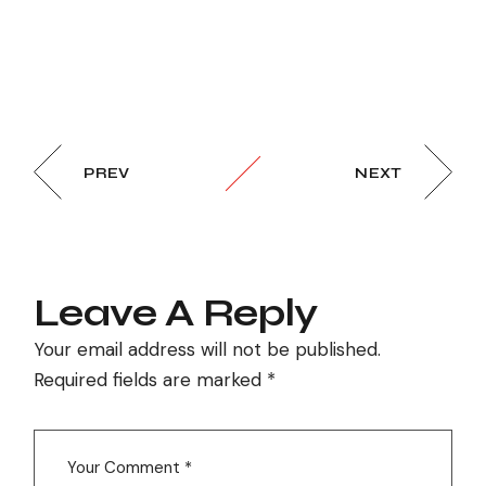
PREV
NEXT
Leave A Reply
Your email address will not be published.
Required fields are marked
*