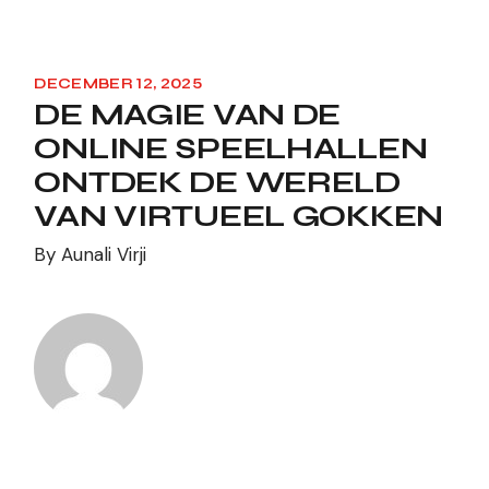
DECEMBER 12, 2025
DE MAGIE VAN DE
ONLINE SPEELHALLEN
ONTDEK DE WERELD
VAN VIRTUEEL GOKKEN
By
Aunali Virji