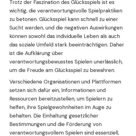
Trotz der Faszination des Glücksspiels ist es
wichtig, die verantwortungsvolle Spielpraktiken
zu betonen. Glücksspiel kann schnell zu einer
Sucht werden, und die negativen Auswirkungen
können sowohl das individuelle Leben als auch
das soziale Umfeld stark beeinträchtigen. Daher
ist die Aufklärung über
verantwortungsbewusstes Spielen unerlässlich,
um die Freude am Glücksspiel zu bewahren.
Verschiedene Organisationen und Plattformen
setzen sich dafür ein, Informationen und
Ressourcen bereitzustellen, um Spielern zu
helfen, ihre Spielgewohnheiten im Auge zu
behalten. Die Einhaltung gesetzlicher
Bestimmungen und die Förderung von
verantwortungsvollem Spielen sind essenziell,