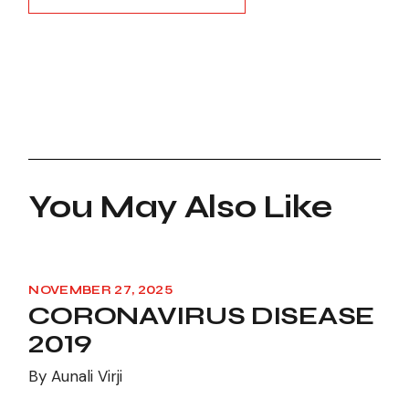
You May Also Like
NOVEMBER 27, 2025
CORONAVIRUS DISEASE
2019
By
Aunali Virji