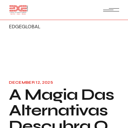
EDGEGLOBAL
DECEMBER 12, 2025
A Magia Das
Alternativas
Descubra O