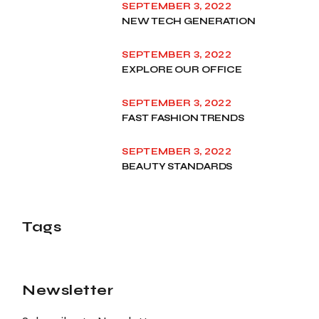
SEPTEMBER 3, 2022
NEW TECH GENERATION
SEPTEMBER 3, 2022
EXPLORE OUR OFFICE
SEPTEMBER 3, 2022
FAST FASHION TRENDS
SEPTEMBER 3, 2022
BEAUTY STANDARDS
Tags
Newsletter