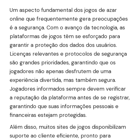
Um aspecto fundamental dos jogos de azar
online que frequentemente gera preocupações
é a segurança. Com o avanço da tecnologia, as
plataformas de jogos têm se esforçado para
garantir a proteção dos dados dos usuários.
Licenças relevantes e protocolos de segurança
são grandes prioridades, garantindo que os
jogadores não apenas desfrutem de uma
experiência divertida, mas também segura.
Jogadores informados sempre devem verificar
a reputação da plataforma antes de se registrar,
garantindo que suas informações pessoais e
financeiras estejam protegidas.
Além disso, muitos sites de jogos disponibilizam
suporte ao cliente eficiente, pronto para