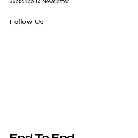
Subscribe to Newsletter
Follow Us