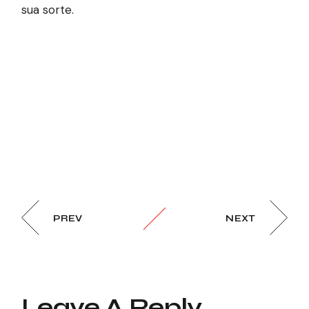
sua sorte.
PREV
NEXT
Leave A Reply