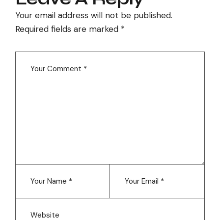
Your email address will not be published.
Required fields are marked
*