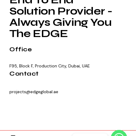
End To End
Solution Provider -
Always Giving You
The EDGE
Office
F95, Block F, Production City, Dubai, UAE
Contact
projects@edgeglobal.ae