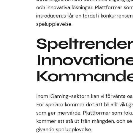
och innovativa lösningar. Plattformar so
introduceras får en fördel i konkurrensen, 
spelupplevelse.
Speltrende
Innovatione
Kommande
Inom iGaming-sektorn kan vi förvänta oss
För spelare kommer det att bli allt vikti
som ger mervärde. Plattformar som foku
kommer att stå ut från mängden, och se t
givande spelupplevelse.