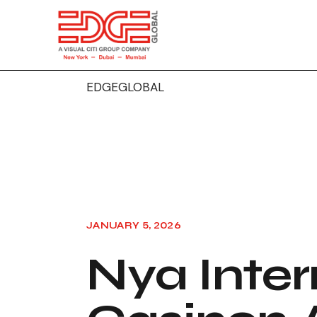
EDGEGLOBAL
JANUARY 5, 2026
Nya Inter