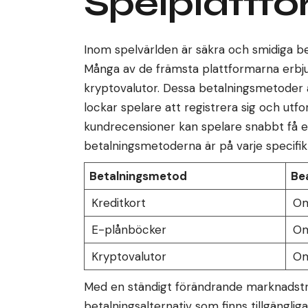
Spelplattf
Inom spelvärlden är säkra och smidiga b
Många av de främsta plattformarna erbju
kryptovalutor. Dessa betalningsmetoder är
lockar spelare att registrera sig och utfo
kundrecensioner kan spelare snabbt få en in
betalningsmetoderna är på varje specifi
Betalningsmetod
Be
Kreditkort
Om
E-plånböcker
Om
Kryptovalutor
Om
Med en ständigt förändrande marknadstren
betalningsalternativ som finns tillgängli