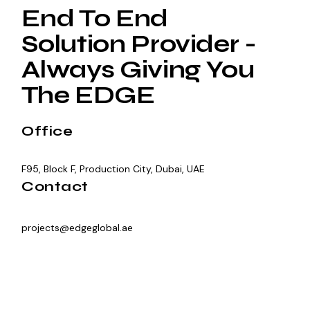
End To End
Solution Provider -
Always Giving You
The EDGE
Office
F95, Block F, Production City, Dubai, UAE
Contact
projects@edgeglobal.ae