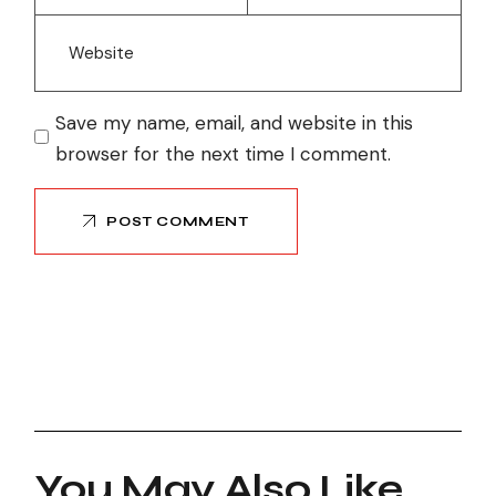
Save my name, email, and website in this
browser for the next time I comment.
POST COMMENT
You May Also Like