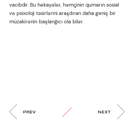
vacibdir. Bu hekayələr, həmçinin qumarın sosial
və psixoloji təsirlərini araşdıran daha geniş bir
müzakirənin başlanğıcı ola bilər.
PREV
NEXT