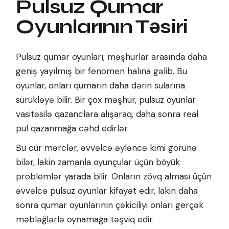
Pulsuz Qumar
Oyunlarının Təsiri
Pulsuz qumar oyunları, məşhurlar arasında daha
geniş yayılmış bir fenomen halına gəlib. Bu
oyunlar, onları qumarın daha dərin sularına
sürükləyə bilir. Bir çox məşhur, pulsuz oyunlar
vasitəsilə qazanclara alışaraq, daha sonra real
pul qazanmağa cəhd edirlər.
Bu cür mərclər, əvvəlcə əyləncə kimi görünə
bilər, lakin zamanla oyunçular üçün böyük
problemlər yarada bilir. Onların zövq alması üçün
əvvəlcə pulsuz oyunlar kifayət edir, lakin daha
sonra qumar oyunlarının çəkiciliyi onları gerçək
məbləğlərlə oynamağa təşviq edir.