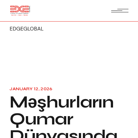
EDGEGLOBAL
JANUARY 12, 2026
Məşhurların
Qumar
Dünyasında