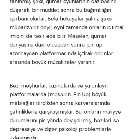
tanınmış şəxs, qumar oyunlarının cazibəsinə
düşərək, bir müddət sonra bu bağımlılığın
qurbanı olurlar. Belə hekayələr yalnız şəxsi
mübarizələr deyil, eyni zamanda onların ictimai
imicini də təsir edə bilir. Məsələn, qumar
dünyasına daxil olduqdan sonra,
pin up
azerbaycan
platformasında iştirak edənlər
arasında böyük müzakirələr yaranır.
Bəzi məşhurlar, kazinolarda və ya onlayn
platformalarda (məsələn, Pin Up) böyük
məbləğlər itirdikdən sonra karyeralarında
çətinliklərlə qarşılaşmışlar. Bu, onların maliyyə
durumlarını pis yöndə dəyişdirmiş, bəziləri isə
depressiya və digər psixoloji problemlərlə
üzləşmişdir.