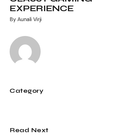
EXPERIENCE
By
Aunali Virji
Category
Read Next