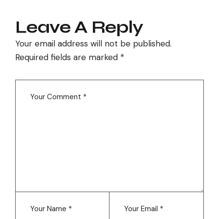
Leave A Reply
Your email address will not be published.
Required fields are marked
*