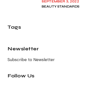
SEPTEMBER 3, 2022
BEAUTY STANDARDS
Tags
Newsletter
Subscribe to Newsletter
Follow Us