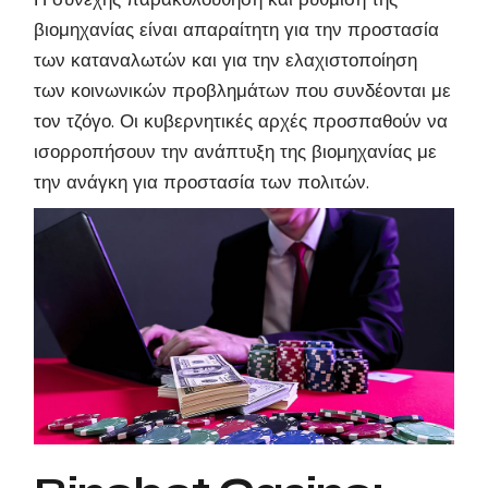
βιομηχανίας είναι απαραίτητη για την προστασία
των καταναλωτών και για την ελαχιστοποίηση
των κοινωνικών προβλημάτων που συνδέονται με
τον τζόγο. Οι κυβερνητικές αρχές προσπαθούν να
ισορροπήσουν την ανάπτυξη της βιομηχανίας με
την ανάγκη για προστασία των πολιτών.