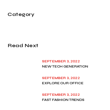
Category
Read Next
SEPTEMBER 3, 2022
NEW TECH GENERATION
SEPTEMBER 3, 2022
EXPLORE OUR OFFICE
SEPTEMBER 3, 2022
FAST FASHION TRENDS