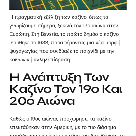
Η πραγματική εξέλιξη των καζίνο, όπως τα
γνωρίζουμε σήμερα, ξεκινά τον 17ο αιώνα στην
Ευρώπη. Στη Βενετία, το πρώτο δημόσιο καζίνο
ιδρύθηκε το 1638, προσφέροντας μια νέα μορφή
ψυχαγωγίας που συνδύαζε το παιχνίδι με την
κοινωνική αλληλεπίδραση.
Η Ανάπτυξη Των
Καζίνο Τον 19ο Και
20ό Αιώνα
Καθώς ο 19ος αιώνας προχώρησε, τα καζίνο
επεκτάθηκαν στην Αμερική, με το πιο διάσημο
παράδειγμα να είναι το καζίνο του Λας Βέγκας, το