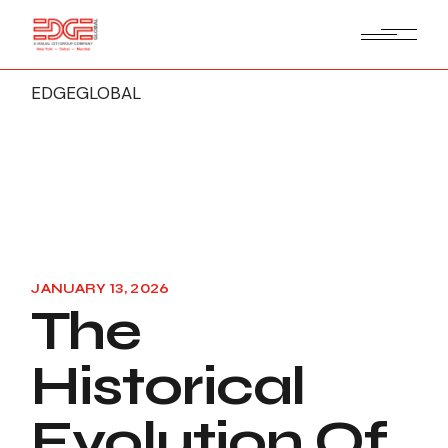
EDGEGLOBAL
JANUARY 13, 2026
The
Historical
Evolution Of