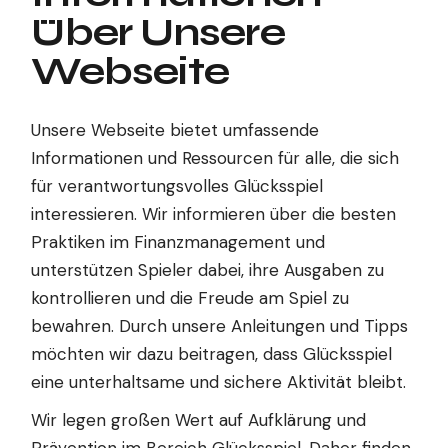
Über Unsere
Webseite
Unsere Webseite bietet umfassende
Informationen und Ressourcen für alle, die sich
für verantwortungsvolles Glücksspiel
interessieren. Wir informieren über die besten
Praktiken im Finanzmanagement und
unterstützen Spieler dabei, ihre Ausgaben zu
kontrollieren und die Freude am Spiel zu
bewahren. Durch unsere Anleitungen und Tipps
möchten wir dazu beitragen, dass Glücksspiel
eine unterhaltsame und sichere Aktivität bleibt.
Wir legen großen Wert auf Aufklärung und
Prävention im Bereich Glücksspiel. Daher finden