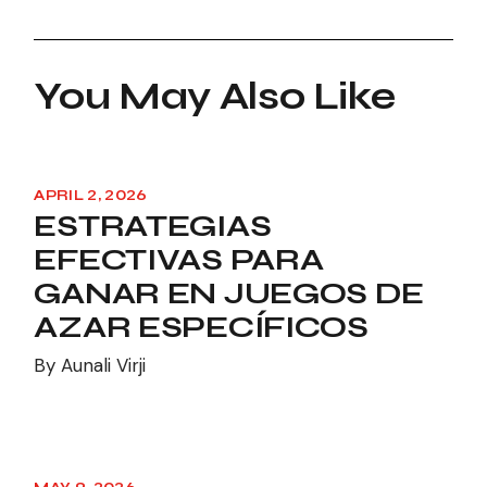
You May Also Like
APRIL 2, 2026
ESTRATEGIAS
EFECTIVAS PARA
GANAR EN JUEGOS DE
AZAR ESPECÍFICOS
By
Aunali Virji