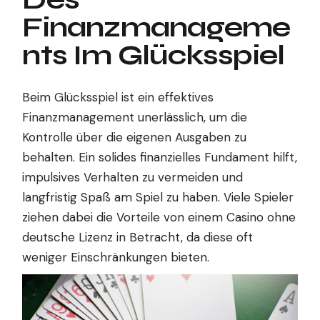
Finanzmanageme
Nts Im Glücksspiel
Beim Glücksspiel ist ein effektives
Finanzmanagement unerlässlich, um die
Kontrolle über die eigenen Ausgaben zu
behalten. Ein solides finanzielles Fundament hilft,
impulsives Verhalten zu vermeiden und
langfristig Spaß am Spiel zu haben. Viele Spieler
ziehen dabei die Vorteile von einem
Casino ohne
deutsche Lizenz
in Betracht, da diese oft
weniger Einschränkungen bieten.