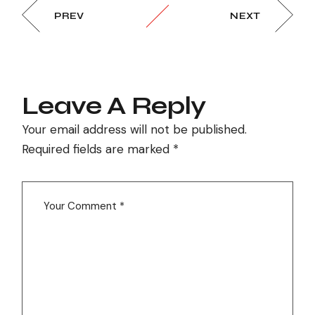
PREV
NEXT
Leave A Reply
Your email address will not be published.
Required fields are marked
*