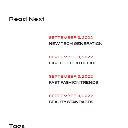
Read Next
SEPTEMBER 3, 2022
NEW TECH GENERATION
SEPTEMBER 3, 2022
EXPLORE OUR OFFICE
SEPTEMBER 3, 2022
FAST FASHION TRENDS
SEPTEMBER 3, 2022
BEAUTY STANDARDS
Tags