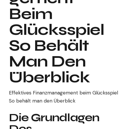
Beim
Glücksspiel
So Behält
Man Den
Überblick
Effektives Finanzmanagement beim Glücksspiel
So behält man den Überblick
Die Grundlagen
Des