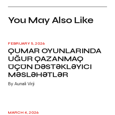
You May Also Like
FEBRUARY 5, 2026
QUMAR OYUNLARINDA
UĞUR QAZANMAQ
ÜÇÜN DƏSTƏKLƏYICI
MƏSLƏHƏTLƏR
By
Aunali Virji
MARCH 4, 2026