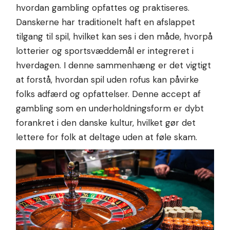
hvordan gambling opfattes og praktiseres.
Danskerne har traditionelt haft en afslappet
tilgang til spil, hvilket kan ses i den måde, hvorpå
lotterier og sportsvæddemål er integreret i
hverdagen. I denne sammenhæng er det vigtigt
at forstå, hvordan
spil uden rofus
kan påvirke
folks adfærd og opfattelser. Denne accept af
gambling som en underholdningsform er dybt
forankret i den danske kultur, hvilket gør det
lettere for folk at deltage uden at føle skam.