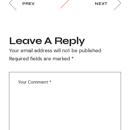
PREV
NEXT
Leave A Reply
Your email address will not be published.
Required fields are marked
*