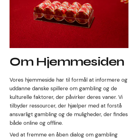
Om Hjemmesiden
Vores hjemmeside har til formål at informere og
uddanne danske spillere om gambling og de
kulturelle faktorer, der påvirker deres vaner. Vi
tilbyder ressourcer, der hjælper med at forstå
ansvarligt gambling og de muligheder, der findes
både online og offline.
Ved at fremme en åben dialog om gambling