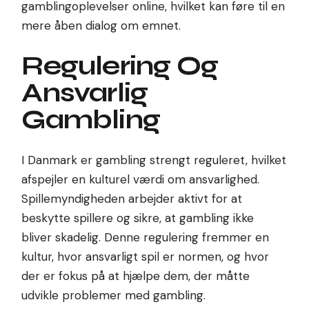
gamblingoplevelser online, hvilket kan føre til en
mere åben dialog om emnet.
Regulering Og
Ansvarlig
Gambling
I Danmark er gambling strengt reguleret, hvilket
afspejler en kulturel værdi om ansvarlighed.
Spillemyndigheden arbejder aktivt for at
beskytte spillere og sikre, at gambling ikke
bliver skadelig. Denne regulering fremmer en
kultur, hvor ansvarligt spil er normen, og hvor
der er fokus på at hjælpe dem, der måtte
udvikle problemer med gambling.