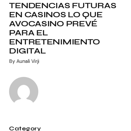
TENDENCIAS FUTURAS
EN CASINOS LO QUE
AVOCASINO PREVÉ
PARA EL
ENTRETENIMIENTO
DIGITAL
By
Aunali Virji
Category