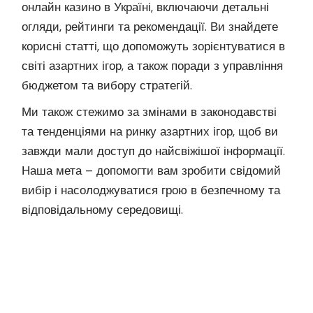
онлайн казино в Україні, включаючи детальні
огляди, рейтинги та рекомендації. Ви знайдете
корисні статті, що допоможуть зорієнтуватися в
світі азартних ігор, а також поради з управління
бюджетом та вибору стратегій.
Ми також стежимо за змінами в законодавстві
та тенденціями на ринку азартних ігор, щоб ви
завжди мали доступ до найсвіжішої інформації.
Наша мета – допомогти вам зробити свідомий
вибір і насолоджуватися грою в безпечному та
відповідальному середовищі.