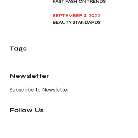
FAST FASHION TRENDS
SEPTEMBER 3, 2022
BEAUTY STANDARDS
Tags
Newsletter
Subscribe to Newsletter
Follow Us