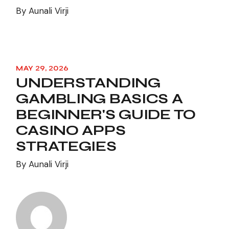
By
Aunali Virji
MAY 29, 2026
UNDERSTANDING
GAMBLING BASICS A
BEGINNER'S GUIDE TO
CASINO APPS
STRATEGIES
By
Aunali Virji