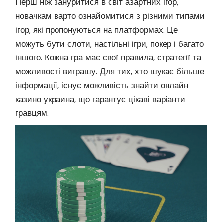
Перш ніж зануритися в світ азартних ігор,
новачкам варто ознайомитися з різними типами
ігор, які пропонуються на платформах. Це
можуть бути слоти, настільні ігри, покер і багато
іншого. Кожна гра має свої правила, стратегії та
можливості виграшу. Для тих, хто шукає більше
інформації, існує можливість знайти
онлайн
казино украина
, що гарантує цікаві варіанти
гравцям.