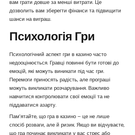
вам грати довше за менші витрати. Це
дозволить вам зберегти фінанси та підвищити
шанси на виграш.
Психологія Гри
Психологічний аспект гри в казино часто
недооцінюється. Гравці повинні бути готові до
емоцій, які можуть виникати під час гри.
Перемоги приносять радість, але програші
можуть викликати розчарування. Важливо
навчитися контролювати свої емоції та не
піддаватися азарту.
Пам’ятайте, що гра в казино – це не лише
спосіб розваги, але й ризик. Якщо ви відчуваєте,
що гра починає викликати у вас стрес або