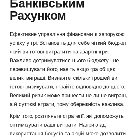
Банківським
Рахунком
Ефективне управління фінансами є запорукою
успіху у грі. Встановіть для себе чіткий бюджет,
який ви готові витратити на азартні ігри.
Важливо дотримуватися цього бюджету і не
перевищувати його, навіть якщо гра обіцяє
великі виграші. Визначте, скільки грошей ви
готові ризикувати, і грайте відповідно до цього.
Великий ризик може принести не лише виграш,
а й суттєві втрати, тому обережність важлива.
Крім того, розгляньте стратегії, які допоможуть
оптимізувати ваші витрати. Наприклад,
використання бонусів та акцій може дозволити