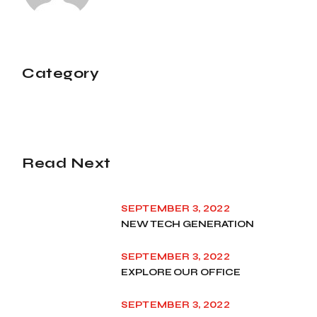
Category
Read Next
SEPTEMBER 3, 2022
NEW TECH GENERATION
SEPTEMBER 3, 2022
EXPLORE OUR OFFICE
SEPTEMBER 3, 2022