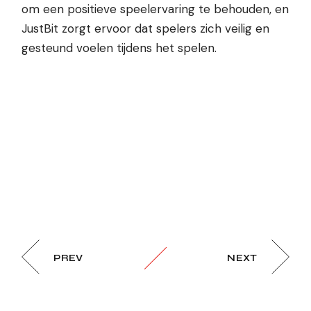
om een positieve speelervaring te behouden, en
JustBit zorgt ervoor dat spelers zich veilig en
gesteund voelen tijdens het spelen.
PREV
NEXT