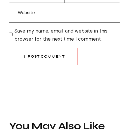
Save my name, email, and website in this
browser for the next time I comment.
POST COMMENT
You May Also Like