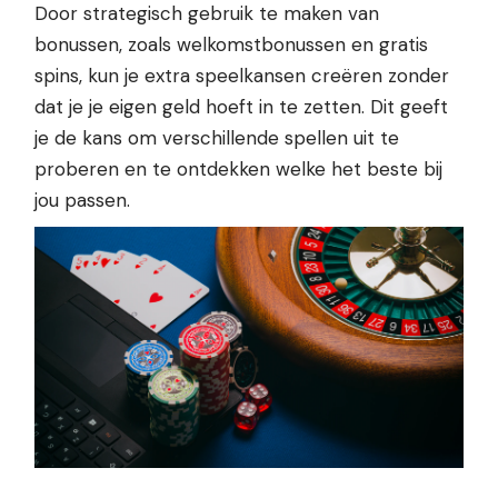
Door strategisch gebruik te maken van
bonussen, zoals welkomstbonussen en gratis
spins, kun je extra speelkansen creëren zonder
dat je je eigen geld hoeft in te zetten. Dit geeft
je de kans om verschillende spellen uit te
proberen en te ontdekken welke het beste bij
jou passen.