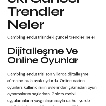
Trendler
Neler
Gambling endüstrisindeki güncel trendler neler
Dijitalleşme Ve
Online Oyunlar
Gambling endüstrisi son yıllarda dijitalleşme
sürecine hızla ayak uydurdu. Online casino
oyunları, kullanıcıların evlerinden çıkmadan oyun
oynamalarını sağlarken,
7 slots
mobil
uygulamaların yaygınlaşmasıyla da her yerde