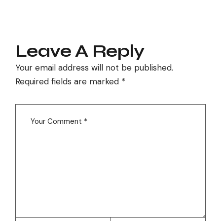
Leave A Reply
Your email address will not be published.
Required fields are marked
*