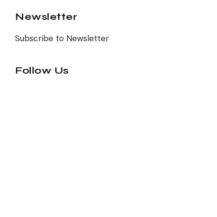
Newsletter
Subscribe to Newsletter
Follow Us