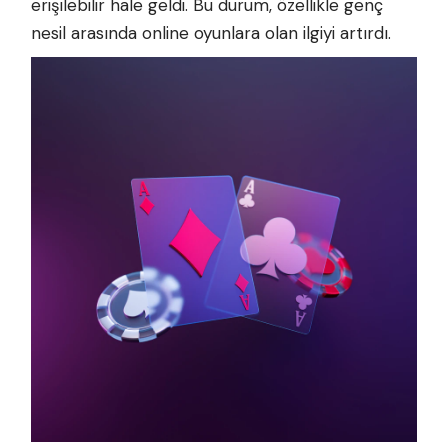
erişilebilir hale geldi. Bu durum, özellikle genç
nesil arasında online oyunlara olan ilgiyi artırdı.