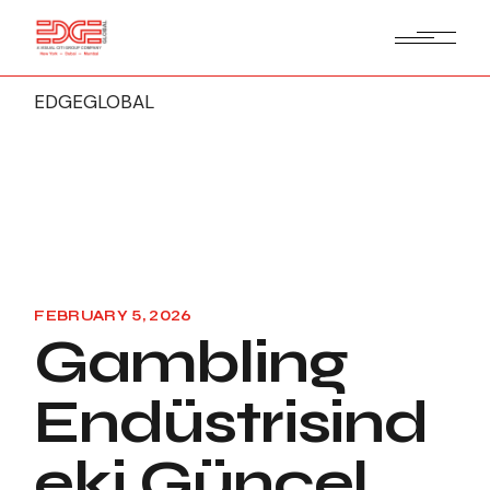
EDGEGLOBAL
FEBRUARY 5, 2026
Gambling
Endüstrisind
Eki Güncel