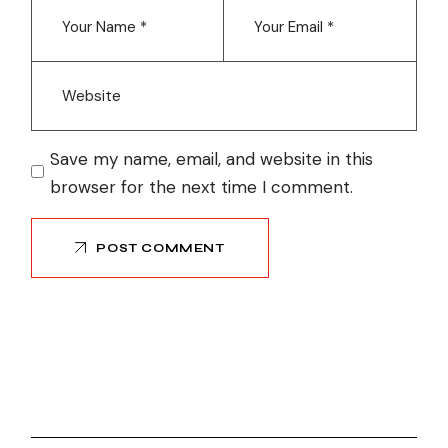
Save my name, email, and website in this
browser for the next time I comment.
POST COMMENT