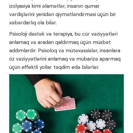
izolyasiya kimi əlamətlər, insanın qumar
vərdişlərini yenidən qiymətləndirməsi üçün bir
xəbərdarlıq ola bilər.
Psixoloji dəstək və terapiya, bu cür vəziyyətləri
anlamaq və aradan qaldırmaq üçün müsbət
addımlardır. Psixoloq və mütəxəssislər, insanlara
öz vəziyyətlərini anlamaq və mübarizə aparmaq
üçün effektli yollar təqdim edə bilərlər.