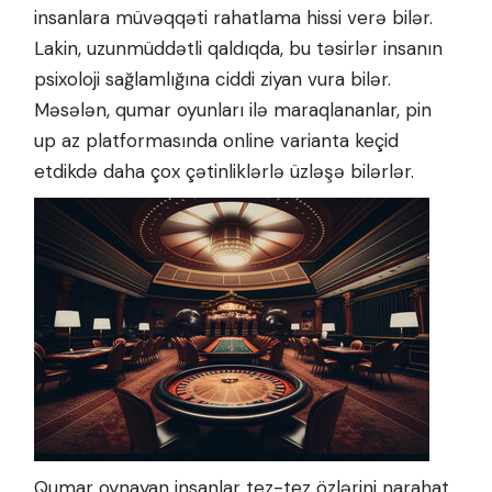
insanlara müvəqqəti rahatlama hissi verə bilər.
Lakin, uzunmüddətli qaldıqda, bu təsirlər insanın
psixoloji sağlamlığına ciddi ziyan vura bilər.
Məsələn, qumar oyunları ilə maraqlananlar,
pin
up az
platformasında online varianta keçid
etdikdə daha çox çətinliklərlə üzləşə bilərlər.
Qumar oynayan insanlar tez-tez özlərini narahat,