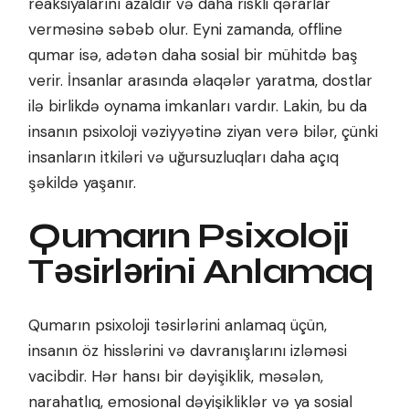
reaksiyalarını azaldır və daha riskli qərarlar
verməsinə səbəb olur. Eyni zamanda, offline
qumar isə, adətən daha sosial bir mühitdə baş
verir. İnsanlar arasında əlaqələr yaratma, dostlar
ilə birlikdə oynama imkanları vardır. Lakin, bu da
insanın psixoloji vəziyyətinə ziyan verə bilər, çünki
insanların itkiləri və uğursuzluqları daha açıq
şəkildə yaşanır.
Qumarın Psixoloji
Təsirlərini Anlamaq
Qumarın psixoloji təsirlərini anlamaq üçün,
insanın öz hisslərini və davranışlarını izləməsi
vacibdir. Hər hansı bir dəyişiklik, məsələn,
narahatlıq, emosional dəyişikliklər və ya sosial