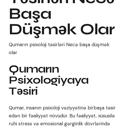
Başa
Düşmək Olar
Qumarın psixoloji təsirləri Necə başa düşmək
olar
Qumarın
Psixologiyaya
Təsiri
Qumar, insanın psixoloji vəziyyətinə birbaşa təsir
edən bir fəaliyyət növüdür. Bu fəaliyyət, xüsusilə
ruhi stress və emosional gərginlik dövrlərində