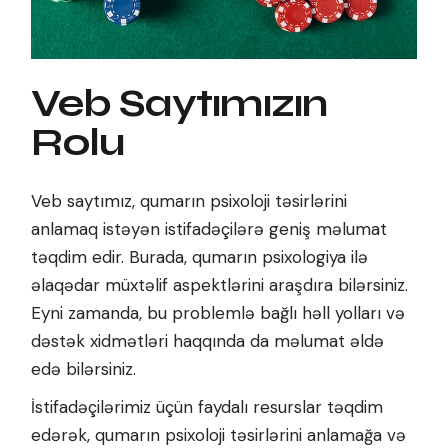
Veb Saytımızın
Rolu
Veb saytımız, qumarın psixoloji təsirlərini
anlamaq istəyən istifadəçilərə geniş məlumat
təqdim edir. Burada, qumarın psixologiya ilə
əlaqədar müxtəlif aspektlərini araşdıra bilərsiniz.
Eyni zamanda, bu problemlə bağlı həll yolları və
dəstək xidmətləri haqqında da məlumat əldə
edə bilərsiniz.
İstifadəçilərimiz üçün faydalı resurslar təqdim
edərək, qumarın psixoloji təsirlərini anlamağa və