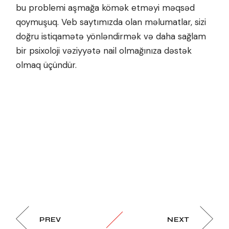
bu problemi aşmağa kömək etməyi məqsəd
qoymuşuq. Veb saytımızda olan məlumatlar, sizi
doğru istiqamətə yönləndirmək və daha sağlam
bir psixoloji vəziyyətə nail olmağınıza dəstək
olmaq üçündür.
PREV
NEXT