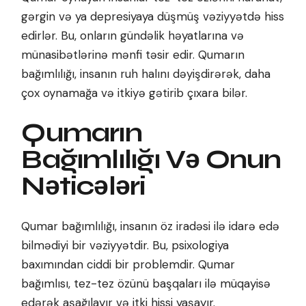
gərgin və ya depresiyaya düşmüş vəziyyətdə hiss
edirlər. Bu, onların gündəlik həyatlarına və
münasibətlərinə mənfi təsir edir. Qumarın
bağımlılığı, insanın ruh halını dəyişdirərək, daha
çox oynamağa və itkiyə gətirib çıxara bilər.
Qumarın
Bağımlılığı Və Onun
Nəticələri
Qumar bağımlılığı, insanın öz iradəsi ilə idarə edə
bilmədiyi bir vəziyyətdir. Bu, psixologiya
baxımından ciddi bir problemdir. Qumar
bağımlısı, tez-tez özünü başqaları ilə müqayisə
edərək aşağılayır və itki hissi yaşayır.