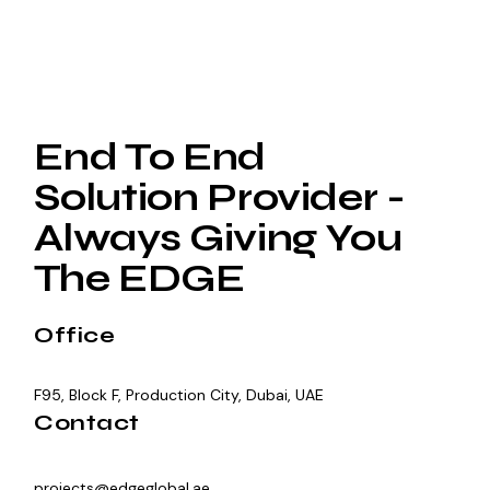
End To End
Solution Provider -
Always Giving You
The EDGE
Office
F95, Block F, Production City, Dubai, UAE
Contact
projects@edgeglobal.ae