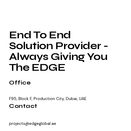
End To End
Solution Provider -
Always Giving You
The EDGE
Office
F95, Block F, Production City, Dubai, UAE
Contact
projects@edgeglobal.ae