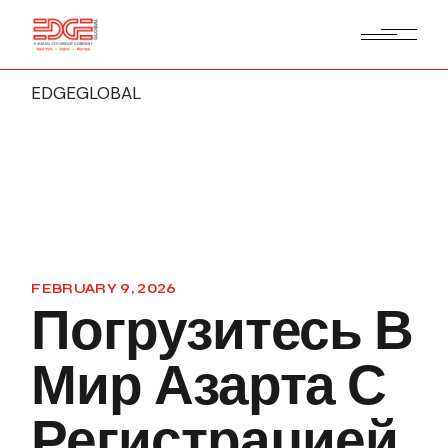
EDGEGLOBAL
FEBRUARY 9, 2026
Погрузитесь В
Мир Азарта С
Регистрацией