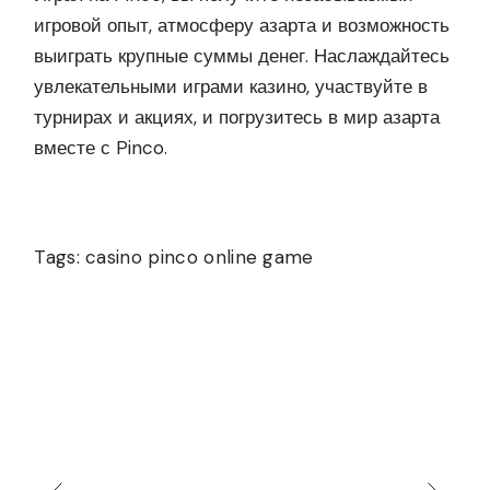
игровой опыт, атмосферу азарта и возможность
выиграть крупные суммы денег. Наслаждайтесь
увлекательными играми казино, участвуйте в
турнирах и акциях, и погрузитесь в мир азарта
вместе с Pinco.
Tags:
casino pinco online game