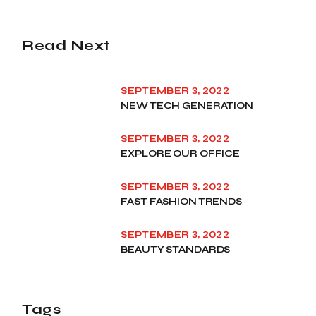
Read Next
SEPTEMBER 3, 2022
NEW TECH GENERATION
SEPTEMBER 3, 2022
EXPLORE OUR OFFICE
SEPTEMBER 3, 2022
FAST FASHION TRENDS
SEPTEMBER 3, 2022
BEAUTY STANDARDS
Tags