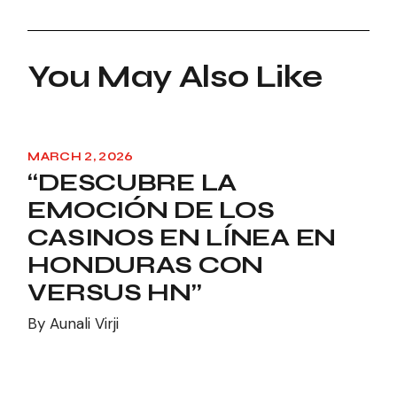
You May Also Like
MARCH 2, 2026
“DESCUBRE LA
EMOCIÓN DE LOS
CASINOS EN LÍNEA EN
HONDURAS CON
VERSUS HN”
By
Aunali Virji