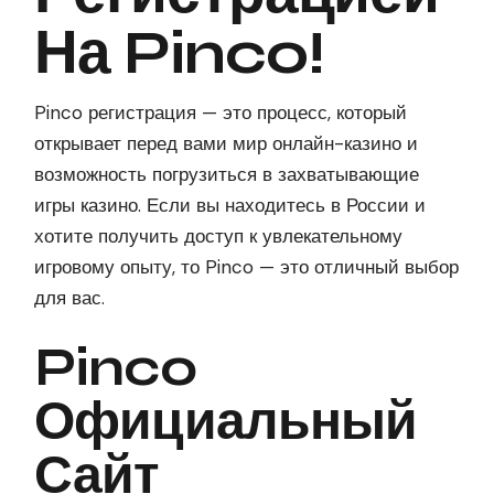
На Pinco!
Pinco регистрация — это процесс, который
открывает перед вами мир онлайн-казино и
возможность погрузиться в захватывающие
игры казино. Если вы находитесь в России и
хотите получить доступ к увлекательному
игровому опыту, то Pinco — это отличный выбор
для вас.
Pinco
Официальный
Сайт