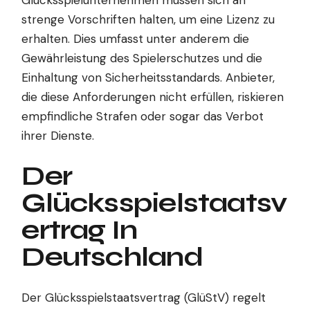
Glücksspielunternehmen müssen sich an
strenge Vorschriften halten, um eine Lizenz zu
erhalten. Dies umfasst unter anderem die
Gewährleistung des Spielerschutzes und die
Einhaltung von Sicherheitsstandards. Anbieter,
die diese Anforderungen nicht erfüllen, riskieren
empfindliche Strafen oder sogar das Verbot
ihrer Dienste.
Der
Glücksspielstaatsv
Ertrag In
Deutschland
Der Glücksspielstaatsvertrag (GlüStV) regelt