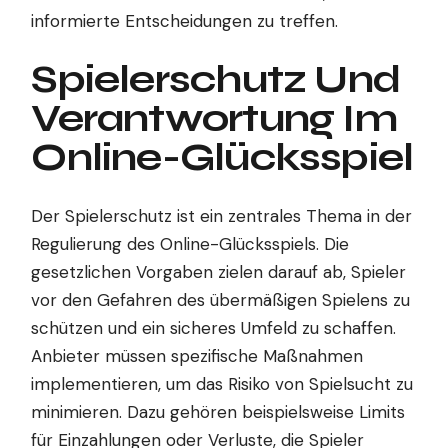
informierte Entscheidungen zu treffen.
Spielerschutz Und
Verantwortung Im
Online-Glücksspiel
Der Spielerschutz ist ein zentrales Thema in der
Regulierung des Online-Glücksspiels. Die
gesetzlichen Vorgaben zielen darauf ab, Spieler
vor den Gefahren des übermäßigen Spielens zu
schützen und ein sicheres Umfeld zu schaffen.
Anbieter müssen spezifische Maßnahmen
implementieren, um das Risiko von Spielsucht zu
minimieren. Dazu gehören beispielsweise Limits
für Einzahlungen oder Verluste, die Spieler