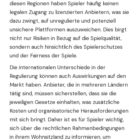
diesen Regionen haben Spieler häufig keinen
legalen Zugang zu lizenzierten Anbietern, was sie
dazu zwingt, auf unregulierte und potenziell
unsichere Plattformen auszuweichen. Dies birgt
nicht nur Risiken in Bezug auf die Spielqualität,
sondern auch hinsichtlich des Spielerschutzes
und der Fairness der Spiele.
Die internationalen Unterschiede in der
Regulierung können auch Auswirkungen auf den
Markt haben. Anbieter, die in mehreren Ländern
tätig sind, müssen sicherstellen, dass sie die
jeweiligen Gesetze einhalten, was zusätzliche
Kosten und organisatorische Herausforderungen
mit sich bringt. Daher ist es für Spieler wichtig,
sich über die rechtlichen Rahmenbedingungen
in ihrem Wohnsitzland zu informieren, um