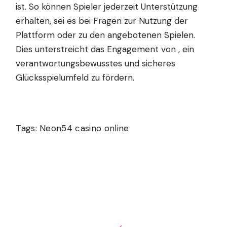
ist. So können Spieler jederzeit Unterstützung
erhalten, sei es bei Fragen zur Nutzung der
Plattform oder zu den angebotenen Spielen.
Dies unterstreicht das Engagement von , ein
verantwortungsbewusstes und sicheres
Glücksspielumfeld zu fördern.
Tags:
Neon54 casino online