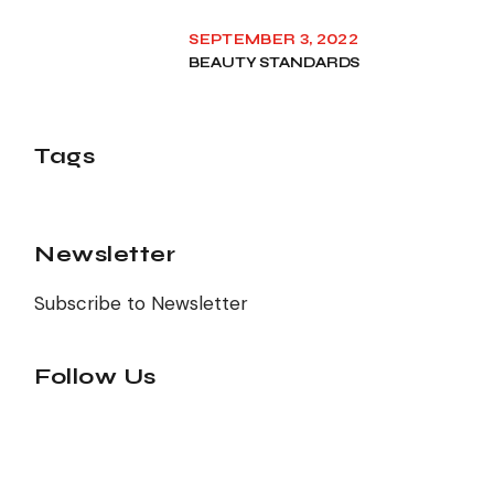
SEPTEMBER 3, 2022
BEAUTY STANDARDS
Tags
Newsletter
Subscribe to Newsletter
Follow Us