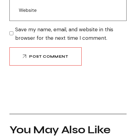
Save my name, email, and website in this
browser for the next time I comment.
POST COMMENT
You May Also Like