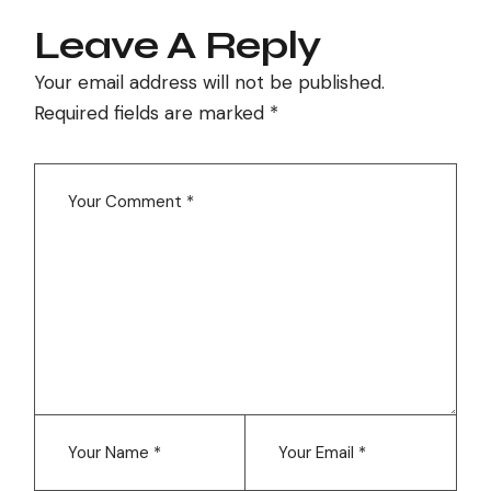
Leave A Reply
Your email address will not be published.
Required fields are marked
*