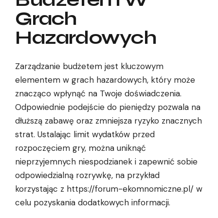
Grach
Hazardowych
Zarządzanie budżetem jest kluczowym
elementem w grach hazardowych, który może
znacząco wpłynąć na Twoje doświadczenia.
Odpowiednie podejście do pieniędzy pozwala na
dłuższą zabawę oraz zmniejsza ryzyko znacznych
strat. Ustalając limit wydatków przed
rozpoczęciem gry, można uniknąć
nieprzyjemnych niespodzianek i zapewnić sobie
odpowiedzialną rozrywkę, na przykład
korzystając z
https://forum-ekomnomiczne.pl/
w
celu pozyskania dodatkowych informacji.