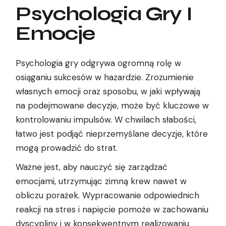
Psychologia Gry I
Emocje
Psychologia gry odgrywa ogromną rolę w
osiąganiu sukcesów w hazardzie. Zrozumienie
własnych emocji oraz sposobu, w jaki wpływają
na podejmowane decyzje, może być kluczowe w
kontrolowaniu impulsów. W chwilach słabości,
łatwo jest podjąć nieprzemyślane decyzje, które
mogą prowadzić do strat.
Ważne jest, aby nauczyć się zarządzać
emocjami, utrzymując zimną krew nawet w
obliczu porażek. Wypracowanie odpowiednich
reakcji na stres i napięcie pomoże w zachowaniu
dyscypliny i w konsekwentnym realizowaniu