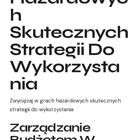
H
Skutecznych
Strategii Do
Wykorzysta
Nia
Zwyciężaj w grach hazardowych skutecznych
strategii do wykorzystania
Zarządzanie
Budżetem W