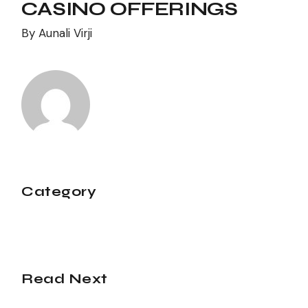
CASINO OFFERINGS
By
Aunali Virji
Category
Read Next