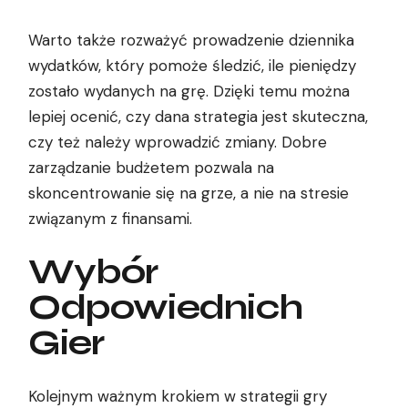
Warto także rozważyć prowadzenie dziennika
wydatków, który pomoże śledzić, ile pieniędzy
zostało wydanych na grę. Dzięki temu można
lepiej ocenić, czy dana strategia jest skuteczna,
czy też należy wprowadzić zmiany. Dobre
zarządzanie budżetem pozwala na
skoncentrowanie się na grze, a nie na stresie
związanym z finansami.
Wybór
Odpowiednich
Gier
Kolejnym ważnym krokiem w strategii gry