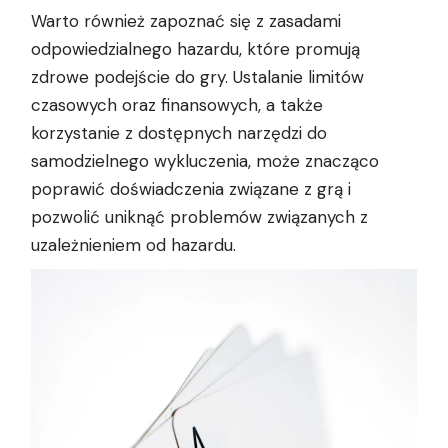
Warto również zapoznać się z zasadami
odpowiedzialnego hazardu, które promują
zdrowe podejście do gry. Ustalanie limitów
czasowych oraz finansowych, a także
korzystanie z dostępnych narzędzi do
samodzielnego wykluczenia, może znacząco
poprawić doświadczenia związane z grą i
pozwolić uniknąć problemów związanych z
uzależnieniem od hazardu.