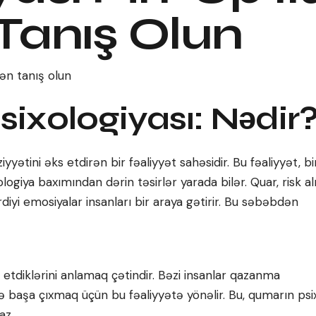
Tanış Olun
dən tanış olun
ixologiyası: Nədir
yyətini əks etdirən bir fəaliyyət sahəsidir. Bu fəaliyyət, bi
logiya baxımından dərin təsirlər yarada bilər. Quar, risk a
yi emosiyalar insanları bir araya gətirir. Bu səbəbdən
 etdiklərini anlamaq çətindir. Bəzi insanlar qazanma
ilə başa çıxmaq üçün bu fəaliyyətə yönəlir. Bu, qumarın psix
az