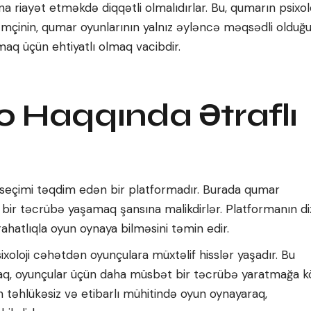
ona riayət etməkdə diqqətli olmalıdırlar. Bu, qumarın psixolo
əmçinin, qumar oyunlarının yalnız əyləncə məqsədli olduğ
q üçün ehtiyatlı olmaq vacibdir.
o Haqqında Ətraflı
n seçimi təqdim edən bir platformadır. Burada qumar
 bir təcrübə yaşamaq şansına malikdirlər. Platformanın di
 rahatlıqla oyun oynaya bilməsini təmin edir.
sixoloji cəhətdən oyunçulara müxtəlif hisslər yaşadır. Bu
maq, oyunçular üçün daha müsbət bir təcrübə yaratmağa 
n təhlükəsiz və etibarlı mühitində oyun oynayaraq,