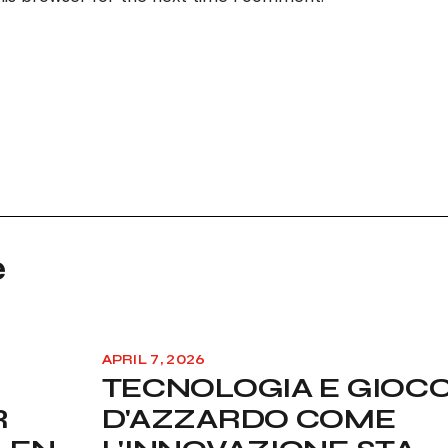
e
APRIL 7, 2026
TECNOLOGIA E GIOC
R
D'AZZARDO COME