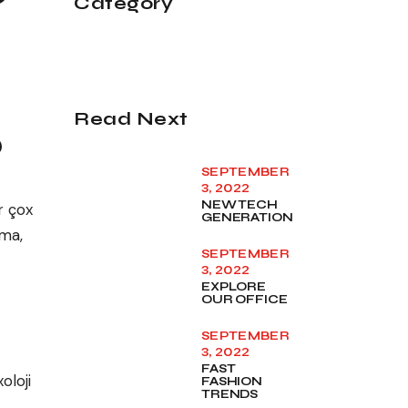
Category
Read Next
?
SEPTEMBER
3, 2022
NEW TECH
r çox
GENERATION
lma,
SEPTEMBER
3, 2022
EXPLORE
OUR OFFICE
SEPTEMBER
3, 2022
FAST
oloji
FASHION
TRENDS