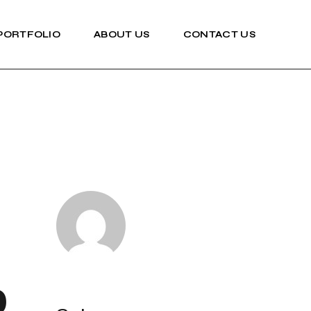
PORTFOLIO
ABOUT US
CONTACT US
ə