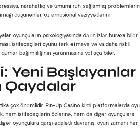
epressiya, narahatlıq və ümumi ruhi sağlamlıq problemləri
mağı düşünənlər, öz emosional vəziyyətlərini
ar, oyunçuların psixologiyasında dərin izlər buraxa bilər.
, istifadəçiləri oyunu tərk etməyə və ya daha riskli
qumar bağımlılığının yaranmasına yol aça bilər.
: Yeni Başlayanlar
 Qaydalar
ika çox önəmlidir. Pin-Up Casino kimi platformalarda oy
k, həm istifadəçilərin özlərinə, həm də digər oyunçulara
igər oyunçulara qarşı ədalətli davranış, oyun zamanı hər 