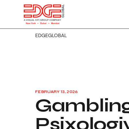
EDGEGLOBAL
FEBRUARY 13, 2026
Gambling
Psixologi