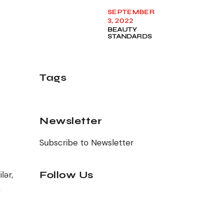
SEPTEMBER
3, 2022
BEAUTY
STANDARDS
Tags
Newsletter
Subscribe to Newsletter
Follow Us
lər,
,