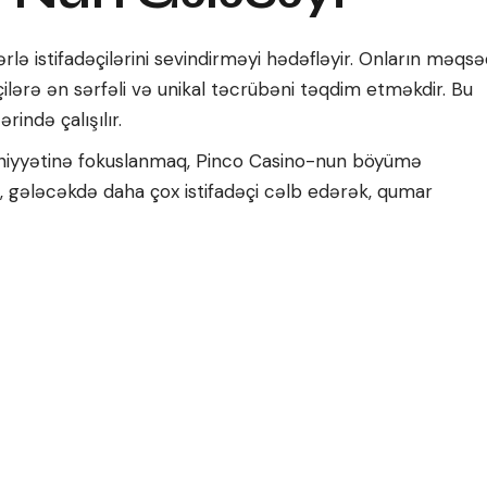
lə istifadəçilərini sevindirməyi hədəfləyir. Onların məqsəd
ilərə ən sərfəli və unikal təcrübəni təqdim etməkdir. Bu
rində çalışılır.
niyyətinə fokuslanmaq, Pinco Casino-nun böyümə
klə, gələcəkdə daha çox istifadəçi cəlb edərək, qumar