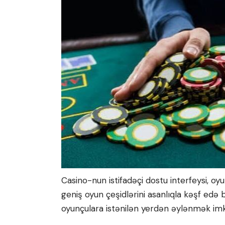
Casino-nun istifadəçi dostu interfeysi, oyu
geniş oyun çeşidlərini asanlıqla kəşf edə b
oyunçulara istənilən yerdən əylənmək imk