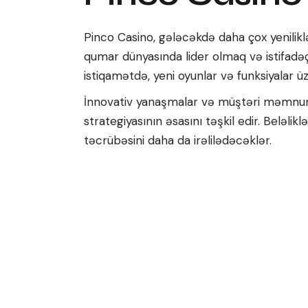
Pinco Casino, gələcəkdə daha çox yeniliklər
qumar dünyasında lider olmaq və istifadəç
istiqamətdə, yeni oyunlar və funksiyalar üzə
İnnovativ yanaşmalar və müştəri məmnu
strategiyasının əsasını təşkil edir. Beləli
təcrübəsini daha da irəlilədəcəklər.