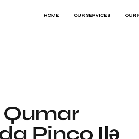
HOME
OUR SERVICES
OUR 
n Qumar
a Pinco Ilə