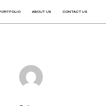
PORTFOLIO
ABOUT US
CONTACT US