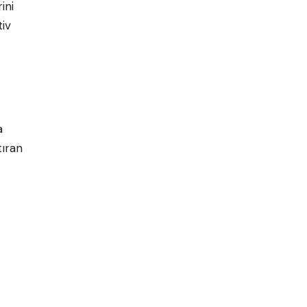
ini
tiv
a
tıran