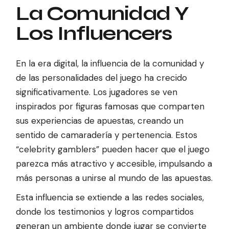
La Comunidad Y
Los Influencers
En la era digital, la influencia de la comunidad y
de las personalidades del juego ha crecido
significativamente. Los jugadores se ven
inspirados por figuras famosas que comparten
sus experiencias de apuestas, creando un
sentido de camaradería y pertenencia. Estos
“celebrity gamblers” pueden hacer que el juego
parezca más atractivo y accesible, impulsando a
más personas a unirse al mundo de las apuestas.
Esta influencia se extiende a las redes sociales,
donde los testimonios y logros compartidos
generan un ambiente donde jugar se convierte