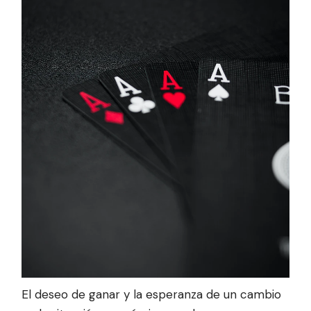
El deseo de ganar y la esperanza de un cambio