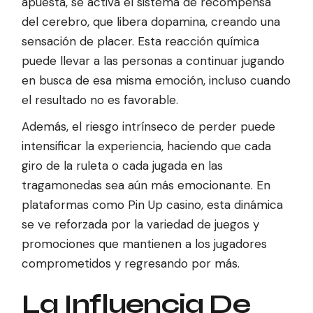
apuesta, se activa el sistema de recompensa
del cerebro, que libera dopamina, creando una
sensación de placer. Esta reacción química
puede llevar a las personas a continuar jugando
en busca de esa misma emoción, incluso cuando
el resultado no es favorable.
Además, el riesgo intrínseco de perder puede
intensificar la experiencia, haciendo que cada
giro de la ruleta o cada jugada en las
tragamonedas sea aún más emocionante. En
plataformas como Pin Up casino, esta dinámica
se ve reforzada por la variedad de juegos y
promociones que mantienen a los jugadores
comprometidos y regresando por más.
La Influencia De