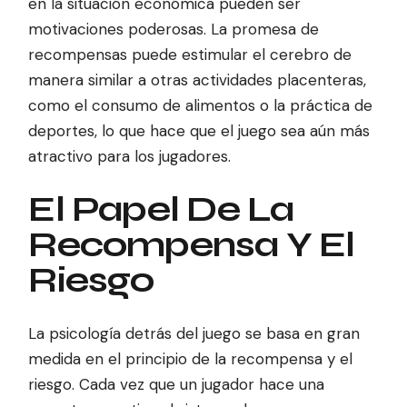
en la situación económica pueden ser
motivaciones poderosas. La promesa de
recompensas puede estimular el cerebro de
manera similar a otras actividades placenteras,
como el consumo de alimentos o la práctica de
deportes, lo que hace que el juego sea aún más
atractivo para los jugadores.
El Papel De La
Recompensa Y El
Riesgo
La psicología detrás del juego se basa en gran
medida en el principio de la recompensa y el
riesgo. Cada vez que un jugador hace una