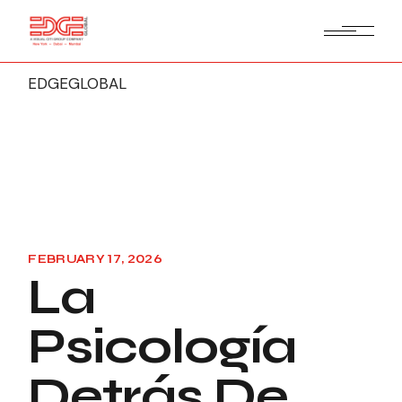
EDGEGLOBAL
FEBRUARY 17, 2026
La
Psicología
Detrás De