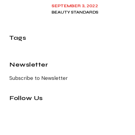
SEPTEMBER 3, 2022
BEAUTY STANDARDS
Tags
Newsletter
Subscribe to Newsletter
Follow Us