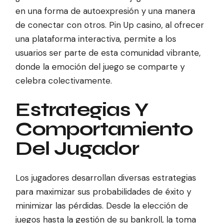
en una forma de autoexpresión y una manera
de conectar con otros. Pin Up casino, al ofrecer
una plataforma interactiva, permite a los
usuarios ser parte de esta comunidad vibrante,
donde la emoción del juego se comparte y
celebra colectivamente.
Estrategias Y
Comportamiento
Del Jugador
Los jugadores desarrollan diversas estrategias
para maximizar sus probabilidades de éxito y
minimizar las pérdidas. Desde la elección de
juegos hasta la gestión de su bankroll, la toma