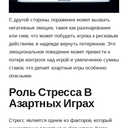
С другой стороны, поражение может вызвать
негативные эмоции, такие как разочарование
или гнев, что может побудить игрока к рисковым
действиям, в надежде вернуть потерянное. Это
эмоциональное поведение может привести к
потере контроля над игрой и увеличению суммы
ставок, что делает азартные игры особенно
опасными.
Роль Стресса В
Азартных Играх
Стресс является одним из факторов, который