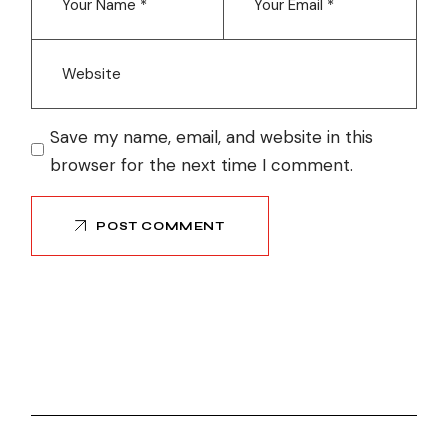
Save my name, email, and website in this
browser for the next time I comment.
POST COMMENT