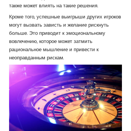
также может влиять на такие решения.
Кроме того, успешные выигрыши других игроков
могут вызвать зависть и желание рискнуть
больше. Это приводит к эмоциональному
вовлечению, которое может затмить
рациональное мышление и привести к
неоправданным рискам.