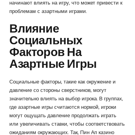
начинают влиять на игру, что может привести к
проблемам с азартными играми.
Влияние
Социальных
Факторов На
Азартные Игры
Социальные факторы, такие как окружение и
давление со стороны сверстников, могут
значительно влиять на выбор игрока. В группах,
где азартные игры считаются нормой, игроки
могут ощущать давление продолжать играть
или увеличивать ставки, чтобы соответствовать
ожиданиям окружающих. Так, Пин Ап казино