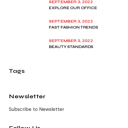
SEPTEMBER 3, 2022
EXPLORE OUR OFFICE
SEPTEMBER 3, 2022
FAST FASHION TRENDS
SEPTEMBER 3, 2022
BEAUTY STANDARDS
Tags
Newsletter
Subscribe to Newsletter