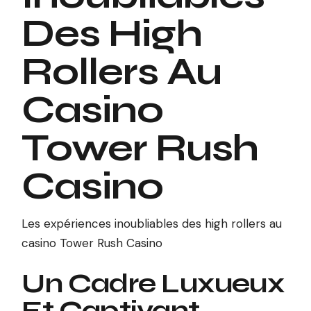
Des High
Rollers Au
Casino
Tower Rush
Casino
Les expériences inoubliables des high rollers au
casino Tower Rush Casino
Un Cadre Luxueux
Et Captivant