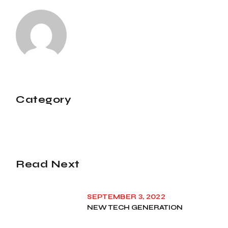
Category
Read Next
SEPTEMBER 3, 2022
NEW TECH GENERATION