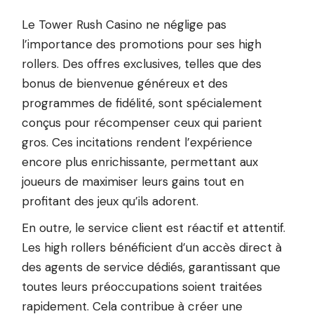
Le Tower Rush Casino ne néglige pas
l’importance des promotions pour ses high
rollers. Des offres exclusives, telles que des
bonus de bienvenue généreux et des
programmes de fidélité, sont spécialement
conçus pour récompenser ceux qui parient
gros. Ces incitations rendent l’expérience
encore plus enrichissante, permettant aux
joueurs de maximiser leurs gains tout en
profitant des jeux qu’ils adorent.
En outre, le service client est réactif et attentif.
Les high rollers bénéficient d’un accès direct à
des agents de service dédiés, garantissant que
toutes leurs préoccupations soient traitées
rapidement. Cela contribue à créer une