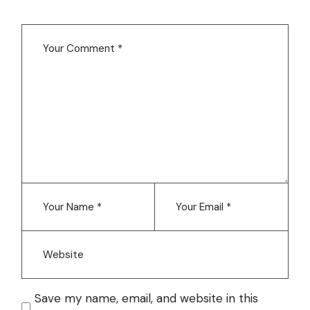
Save my name, email, and website in this