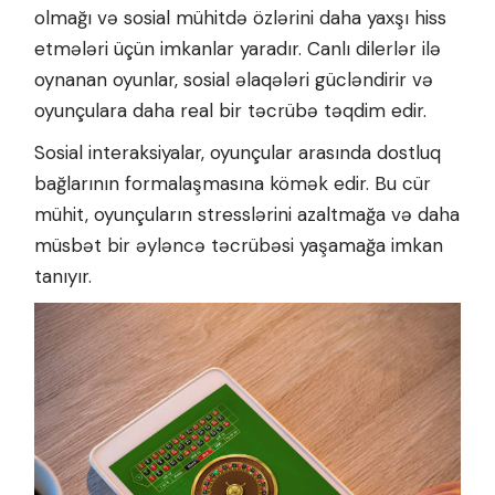
olmağı və sosial mühitdə özlərini daha yaxşı hiss
etmələri üçün imkanlar yaradır. Canlı dilerlər ilə
oynanan oyunlar, sosial əlaqələri gücləndirir və
oyunçulara daha real bir təcrübə təqdim edir.
Sosial interaksiyalar, oyunçular arasında dostluq
bağlarının formalaşmasına kömək edir. Bu cür
mühit, oyunçuların stresslərini azaltmağa və daha
müsbət bir əyləncə təcrübəsi yaşamağa imkan
tanıyır.