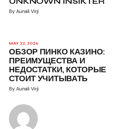
UNKNOWN INSIKTER
By
Aunali Virji
MAY 22, 2026
ОБЗОР ПИНКО КАЗИНО:
ПРЕИМУЩЕСТВА И
НЕДОСТАТКИ, КОТОРЫЕ
СТОИТ УЧИТЫВАТЬ
By
Aunali Virji