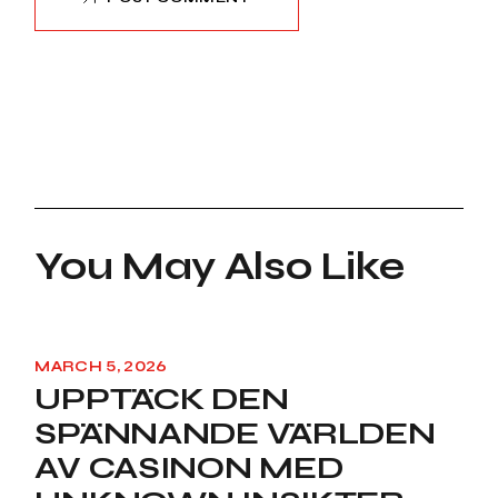
You May Also Like
MARCH 5, 2026
UPPTÄCK DEN
SPÄNNANDE VÄRLDEN
AV CASINON MED