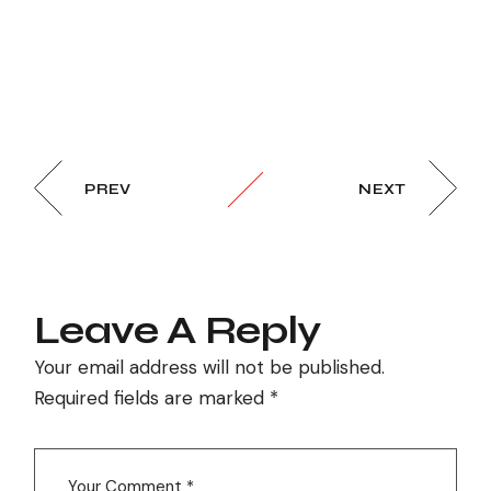
PREV
NEXT
Leave A Reply
Your email address will not be published.
Required fields are marked
*