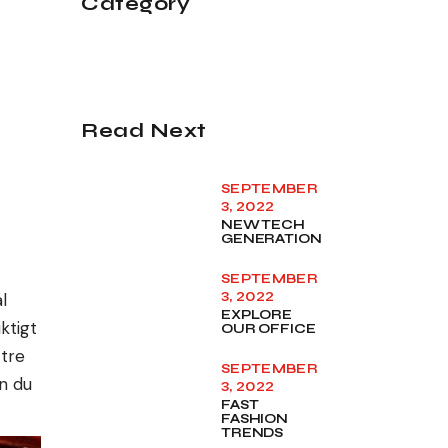
Category
Read Next
SEPTEMBER
3, 2022
NEW TECH
GENERATION
SEPTEMBER
3, 2022
l
EXPLORE
ktigt
OUR OFFICE
ttre
SEPTEMBER
n du
3, 2022
FAST
FASHION
TRENDS