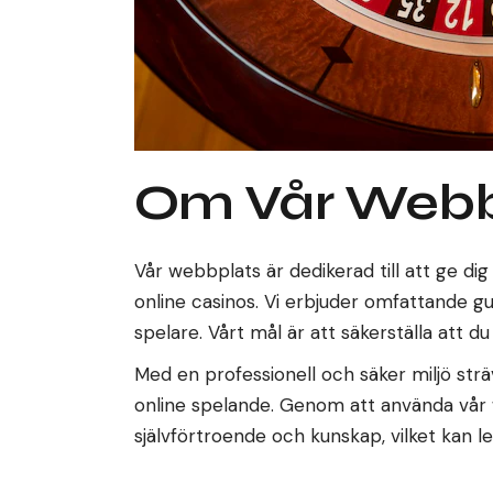
Om Vår Webb
Vår webbplats är dedikerad till att ge di
online casinos. Vi erbjuder omfattande gu
spelare. Vårt mål är att säkerställa att d
Med en professionell och säker miljö sträv
online spelande. Genom att använda vår 
självförtroende och kunskap, vilket kan l