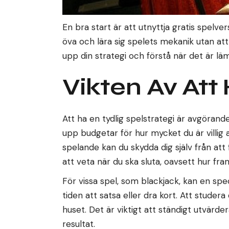
En bra start är att utnyttja gratis spelv
öva och lära sig spelets mekanik utan at
upp din strategi och förstå när det är l
Vikten Av Att
Att ha en tydlig spelstrategi är avgörande
upp budgetar för hur mycket du är villig 
spelande kan du skydda dig själv från att
att veta när du ska sluta, oavsett hur fra
För vissa spel, som blackjack, kan en spec
tiden att satsa eller dra kort. Att stude
huset. Det är viktigt att ständigt utvärd
resultat.