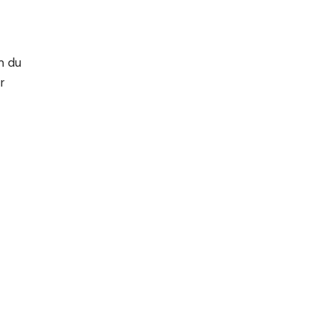
m du
r