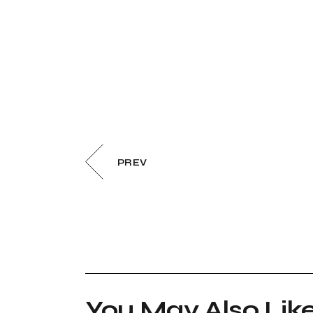
PREV
You May Also Lik