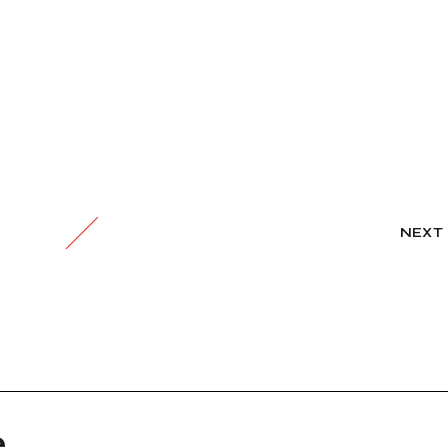
NEXT
e