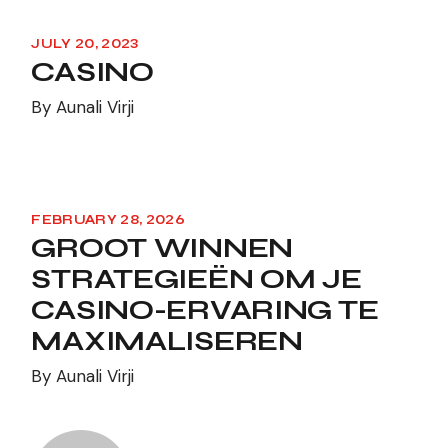
JULY 20, 2023
CASINO
By
Aunali Virji
FEBRUARY 28, 2026
GROOT WINNEN
STRATEGIEËN OM JE
CASINO-ERVARING TE
MAXIMALISEREN
By
Aunali Virji