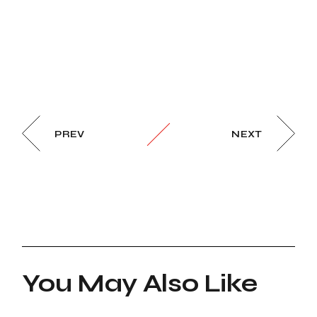
PREV
NEXT
You May Also Like