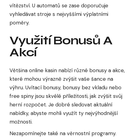
vítězství. U automatů se zase doporučuje
vyhledávat stroje s nejvyššími výplatními
poměry.
Využití Bonusů A
Akcí
Většina online kasin nabízí různé bonusy a akce,
které mohou výrazně zvýšit vaše šance na
výhru. Uvítací bonusy, bonusy bez vkladu nebo
free spiny jsou skvélé příležitosti, jak zvýšit svůj
herní rozpočet. Je dobré sledovat aktuální
nabídky, abyste mohli využít ty nejvýhodnější
možnosti.
Nezapomínejte také na věrnostní programy.