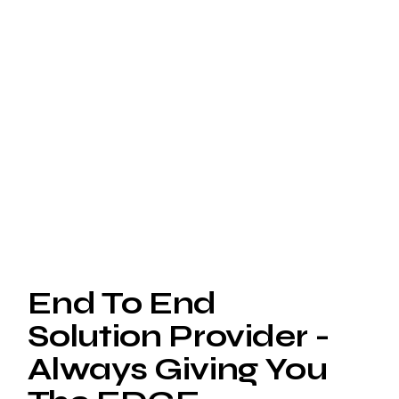
End To End
Solution Provider -
Always Giving You