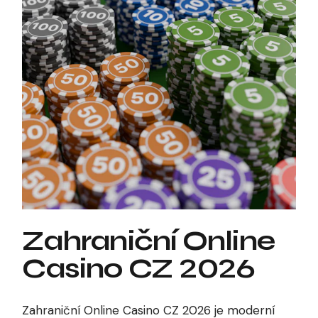
Zahraniční Online
Casino CZ 2026
Zahraniční Online Casino CZ 2026 je moderní