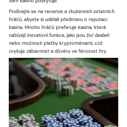
vám kasino poskytuje.
Podívejte se na recenze a zkušenosti ostatních
hráčů, abyste si udělali představu o reputaci
kasina. Mnoho hráčů preferuje kasina, která
nabízejí inovativní funkce, jako jsou živí dealeři
nebo možnosti platby kryptoměnami, což
zvyšuje zábavnost a důvěru ve férovost hry.