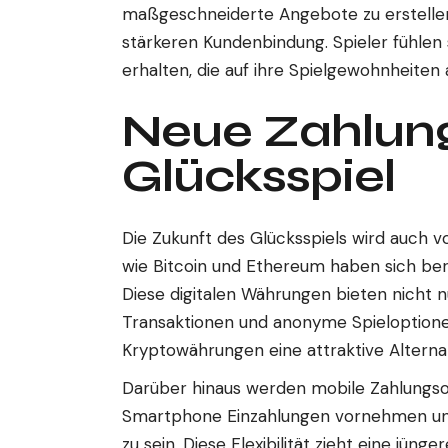
maßgeschneiderte Angebote zu erstellen.
stärkeren Kundenbindung. Spieler fühlen
erhalten, die auf ihre Spielgewohnheiten
Neue Zahlun
Glücksspiel
Die Zukunft des Glücksspiels wird auch
wie Bitcoin und Ethereum haben sich berei
Diese digitalen Währungen bieten nicht n
Transaktionen und anonyme Spieloptionen.
Kryptowährungen eine attraktive Alterna
Darüber hinaus werden mobile Zahlungsop
Smartphone Einzahlungen vornehmen un
zu sein. Diese Flexibilität zieht eine jüng