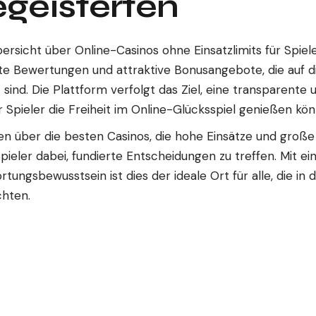
egeisterten
rsicht über Online-Casinos ohne Einsatzlimits für Spiele
erte Bewertungen und attraktive Bonusangebote, die auf d
ind. Die Plattform verfolgt das Ziel, eine transparente 
 Spieler die Freiheit im Online-Glücksspiel genießen kön
en über die besten Casinos, die hohe Einsätze und große
pieler dabei, fundierte Entscheidungen zu treffen. Mit e
ungsbewusstsein ist dies der ideale Ort für alle, die in d
chten.