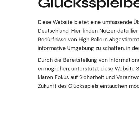
Glücksspielb
Diese Website bietet eine umfassende Übe
Deutschland. Hier finden Nutzer detailli
Bedürfnisse von High Rollern abgestimmt s
informative Umgebung zu schaffen, in der
Durch die Bereitstellung von Information
ermöglichen, unterstützt diese Website S
klaren Fokus auf Sicherheit und Verantwort
Zukunft des Glücksspiels eintauchen mö