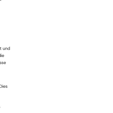
rt und
die
sse
Dies
g