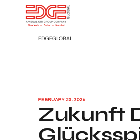
EDGEGLOBAL
FEBRUARY 23, 2026
Zukunft 
Glücksspi