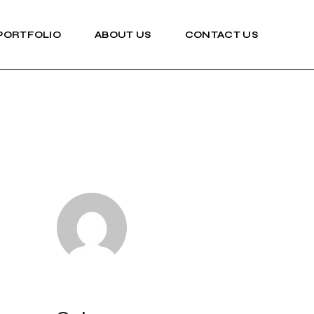
PORTFOLIO
ABOUT US
CONTACT US