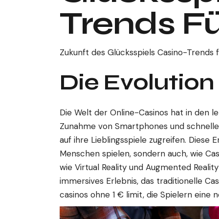
Trends Fü
Zukunft des Glücksspiels Casino-Trends f
Die Evolution
Die Welt der Online-Casinos hat in den l
Zunahme von Smartphones und schnellere
auf ihre Lieblingsspiele zugreifen. Diese 
Menschen spielen, sondern auch, wie Casi
wie Virtual Reality und Augmented Reali
immersives Erlebnis, das traditionelle Ca
casinos ohne 1 € limit
, die Spielern eine 