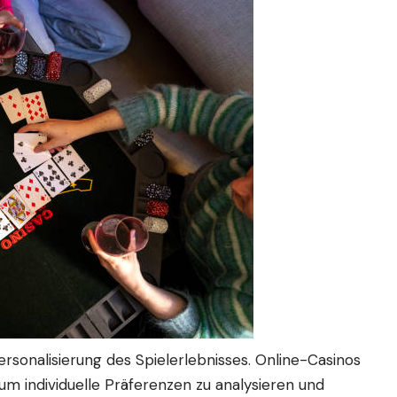
ersonalisierung des Spielerlebnisses. Online-Casinos
um individuelle Präferenzen zu analysieren und