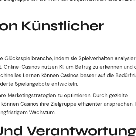
Von Künstlicher
 die Glücksspielbranche, indem sie Spielverhalten analysie
t. Online-Casinos nutzen KI, um Betrug zu erkennen und 
chinelles Lernen können Casinos besser auf die Bedürfni
erte Spielangebote entwickeln.
hre Marketingstrategien zu optimieren. Durch gezielte
können Casinos ihre Zielgruppe effizienter ansprechen. 
angfristigem Wachstum.
Und Verantwortun