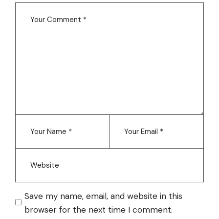
Save my name, email, and website in this
browser for the next time I comment.