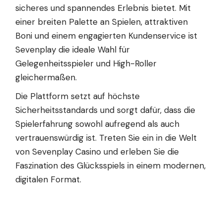
sicheres und spannendes Erlebnis bietet. Mit
einer breiten Palette an Spielen, attraktiven
Boni und einem engagierten Kundenservice ist
Sevenplay die ideale Wahl für
Gelegenheitsspieler und High-Roller
gleichermaßen.
Die Plattform setzt auf höchste
Sicherheitsstandards und sorgt dafür, dass die
Spielerfahrung sowohl aufregend als auch
vertrauenswürdig ist. Treten Sie ein in die Welt
von Sevenplay Casino und erleben Sie die
Faszination des Glücksspiels in einem modernen,
digitalen Format.