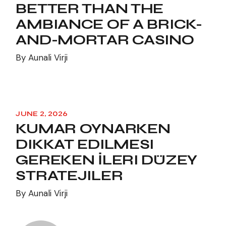
BETTER THAN THE
AMBIANCE OF A BRICK-
AND-MORTAR CASINO
By
Aunali Virji
JUNE 2, 2026
KUMAR OYNARKEN
DIKKAT EDILMESI
GEREKEN İLERI DÜZEY
STRATEJILER
By
Aunali Virji