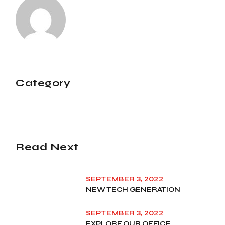
Category
Read Next
SEPTEMBER 3, 2022
NEW TECH GENERATION
SEPTEMBER 3, 2022
EXPLORE OUR OFFICE