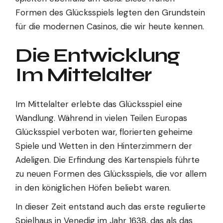
Formen des Glücksspiels legten den Grundstein
für die modernen Casinos, die wir heute kennen.
Die Entwicklung
Im Mittelalter
Im Mittelalter erlebte das Glücksspiel eine
Wandlung. Während in vielen Teilen Europas
Glücksspiel verboten war, florierten geheime
Spiele und Wetten in den Hinterzimmern der
Adeligen. Die Erfindung des Kartenspiels führte
zu neuen Formen des Glücksspiels, die vor allem
in den königlichen Höfen beliebt waren.
In dieser Zeit entstand auch das erste regulierte
Spielhaus in Venedig im Jahr 1638, das als das