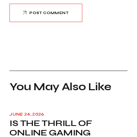
POST COMMENT
You May Also Like
JUNE 24, 2026
IS THE THRILL OF
ONLINE GAMING