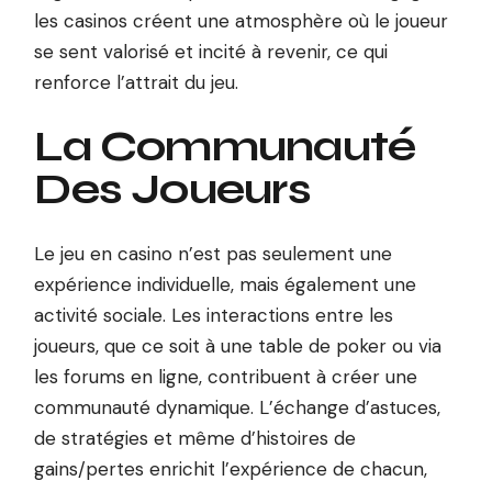
les casinos créent une atmosphère où le joueur
se sent valorisé et incité à revenir, ce qui
renforce l’attrait du jeu.
La Communauté
Des Joueurs
Le jeu en casino n’est pas seulement une
expérience individuelle, mais également une
activité sociale. Les interactions entre les
joueurs, que ce soit à une table de poker ou via
les forums en ligne, contribuent à créer une
communauté dynamique. L’échange d’astuces,
de stratégies et même d’histoires de
gains/pertes enrichit l’expérience de chacun,