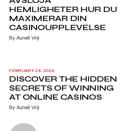
AVSLÖJA
HEMLIGHETER HUR DU
MAXIMERAR DIN
CASINOUPPLEVELSE
By
Aunali Virji
FEBRUARY 24, 2026
DISCOVER THE HIDDEN
SECRETS OF WINNING
AT ONLINE CASINOS
By
Aunali Virji