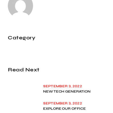
Category
Read Next
SEPTEMBER 3, 2022
NEW TECH GENERATION
SEPTEMBER 3, 2022
EXPLORE OUR OFFICE