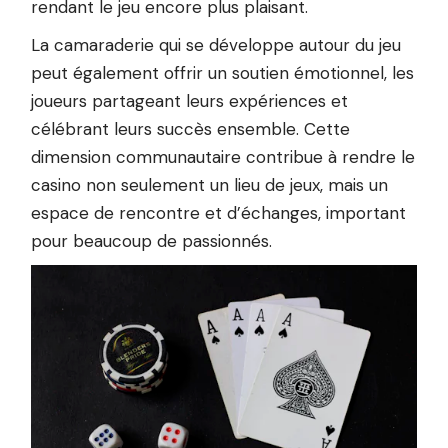
rendant le jeu encore plus plaisant.
La camaraderie qui se développe autour du jeu
peut également offrir un soutien émotionnel, les
joueurs partageant leurs expériences et
célébrant leurs succès ensemble. Cette
dimension communautaire contribue à rendre le
casino non seulement un lieu de jeux, mais un
espace de rencontre et d’échanges, important
pour beaucoup de passionnés.