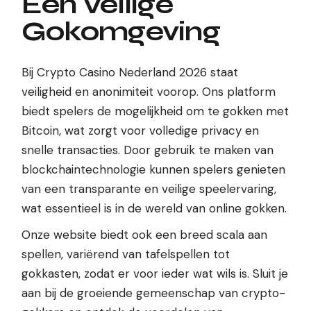
Een Veilige
Gokomgeving
Bij Crypto Casino Nederland 2026 staat
veiligheid en anonimiteit voorop. Ons platform
biedt spelers de mogelijkheid om te gokken met
Bitcoin, wat zorgt voor volledige privacy en
snelle transacties. Door gebruik te maken van
blockchaintechnologie kunnen spelers genieten
van een transparante en veilige speelervaring,
wat essentieel is in de wereld van online gokken.
Onze website biedt ook een breed scala aan
spellen, variërend van tafelspellen tot
gokkasten, zodat er voor ieder wat wils is. Sluit je
aan bij de groeiende gemeenschap van crypto-