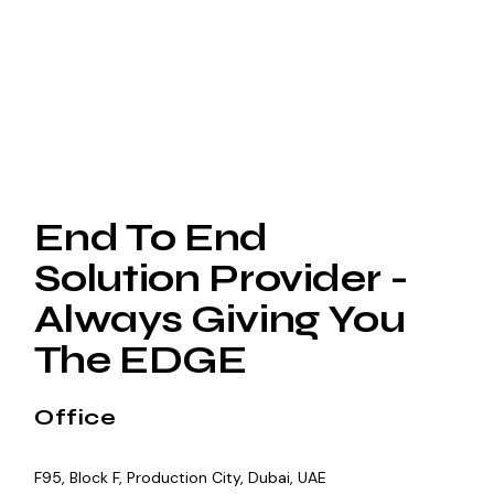
End To End
Solution Provider -
Always Giving You
The EDGE
Office
F95, Block F, Production City, Dubai, UAE