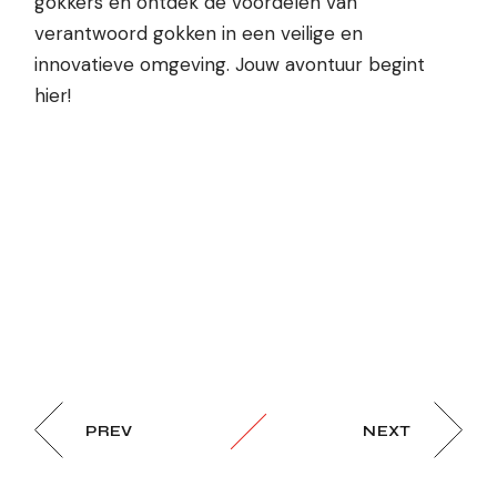
gokkers en ontdek de voordelen van
verantwoord gokken in een veilige en
innovatieve omgeving. Jouw avontuur begint
hier!
PREV
NEXT