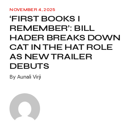
NOVEMBER 4, 2025
‘FIRST BOOKS I
REMEMBER’: BILL
HADER BREAKS DOWN
CAT IN THE HAT ROLE
AS NEW TRAILER
DEBUTS
By
Aunali Virji