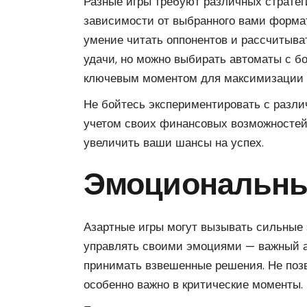
Разные игры требуют различных стратег
зависимости от выбранного вами формата
умение читать оппонентов и рассчитывать
удачи, но можно выбирать автоматы с бо
ключевым моментом для максимизации
Не бойтесь экспериментировать с различ
учетом своих финансовых возможностей.
увеличить ваши шансы на успех.
Эмоциональны
Азартные игры могут вызывать сильные 
управлять своими эмоциями — важный ас
принимать взвешенные решения. Не позв
особенно важно в критические моменты.