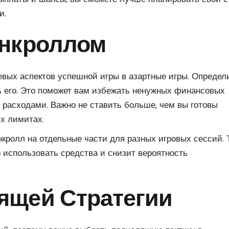
и.
анкроллом
вых аспектов успешной игры в азартные игры. Определ
 его. Это поможет вам избежать ненужных финансовых
 расходами. Важно не ставить больше, чем вы готовы
их лимитах.
нкролл на отдельные части для разных игровых сессий. 
 использовать средства и снизит вероятность
ящей Стратегии