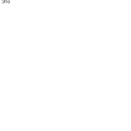
. Это