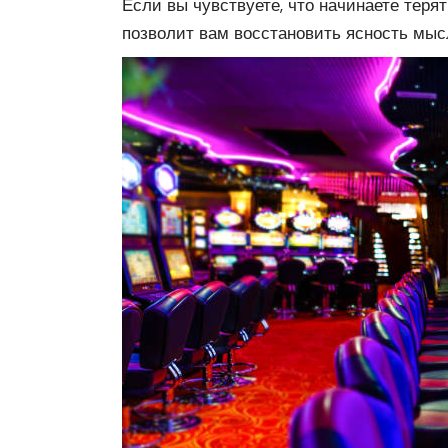
Если вы чувствуете, что начинаете терят
позволит вам восстановить ясность мысл