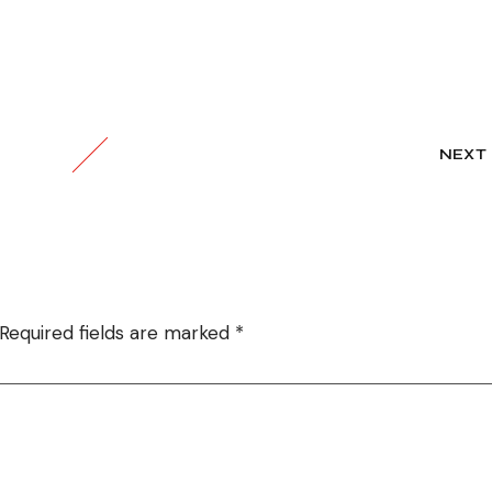
NEXT
Required fields are marked
*