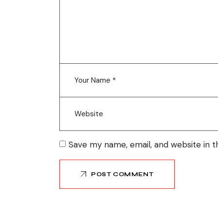
Save my name, email, and website in t
POST COMMENT