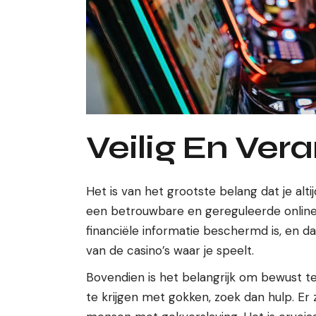
Veilig En Ve
Het is van het grootste belang dat je alti
een betrouwbare en gereguleerde online c
financiële informatie beschermd is, en dat 
van de casino’s waar je speelt.
Bovendien is het belangrijk om bewust te
te krijgen met gokken, zoek dan hulp. Er 