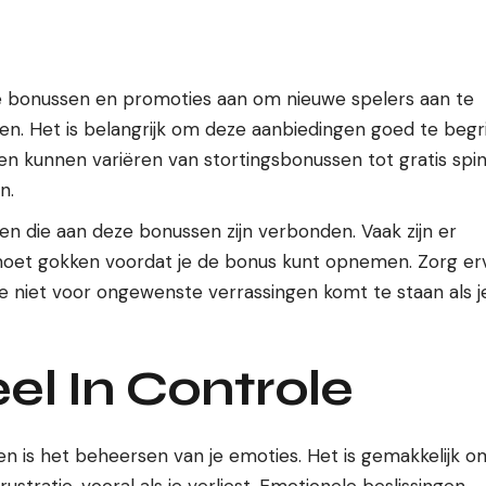
jke bonussen en promoties aan om nieuwe spelers aan te
n. Het is belangrijk om deze aanbiedingen goed te begr
en kunnen variëren van stortingsbonussen tot gratis spin
n.
 die aan deze bonussen zijn verbonden. Vaak zijn er
 moet gokken voordat je de bonus kunt opnemen. Zorg er
je niet voor ongewenste verrassingen komt te staan als j
el In Controle
en is het beheersen van je emoties. Het is gemakkelijk o