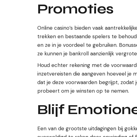
Promoties
Online casino’s bieden vaak aantrekkeli
trekken en bestaande spelers te behoude
en ze in je voordeel te gebruiken. Bonuss
ze kunnen je bankroll aanzienlijk vergrote
Houd echter rekening met de voorwaarden
inzetvereisten die aangeven hoeveel je
dat je deze voorwaarden begrijpt, zodat 
probeert om je winsten op te nemen.
Blijf Emotione
Een van de grootste uitdagingen bij gokk