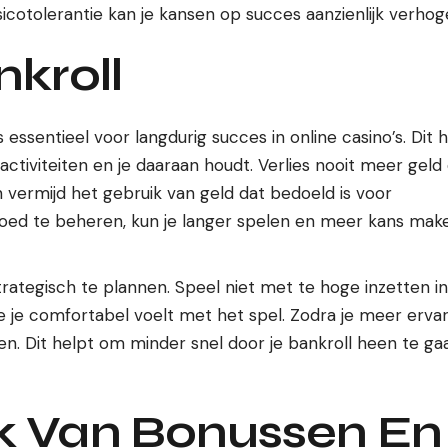
risicotolerantie kan je kansen op succes aanzienlijk verhog
kroll
 essentieel voor langdurig succes in online casino’s. Dit 
kactiviteiten en je daaraan houdt. Verlies nooit meer geld
n vermijd het gebruik van geld dat bedoeld is voor
 goed te beheren, kun je langer spelen en meer kans mak
trategisch te plannen. Speel niet met te hoge inzetten i
je je comfortabel voelt met het spel. Zodra je meer erva
ogen. Dit helpt om minder snel door je bankroll heen te ga
k Van Bonussen En