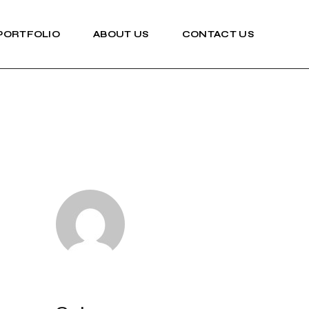
PORTFOLIO
ABOUT US
CONTACT US