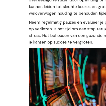
overweldigd te raken door opwinding of fru
kunnen leiden tot slechte keuzes en grot
weloverwogen houding te behouden tijde
Neem regelmatig pauzes en evalueer je pr
op verliezen, is het tijd om een stap ter
stress. Het behouden van een gezonde m
je kansen op succes te vergroten.