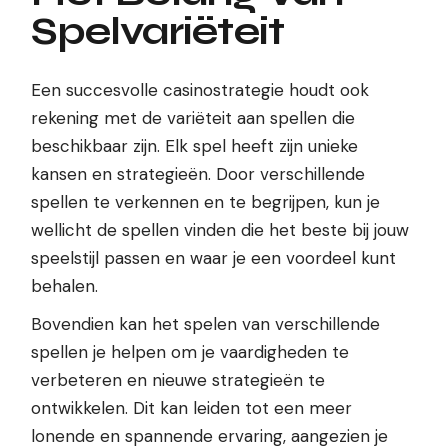
Spelvariëteit
Een succesvolle casinostrategie houdt ook
rekening met de variëteit aan spellen die
beschikbaar zijn. Elk spel heeft zijn unieke
kansen en strategieën. Door verschillende
spellen te verkennen en te begrijpen, kun je
wellicht de spellen vinden die het beste bij jouw
speelstijl passen en waar je een voordeel kunt
behalen.
Bovendien kan het spelen van verschillende
spellen je helpen om je vaardigheden te
verbeteren en nieuwe strategieën te
ontwikkelen. Dit kan leiden tot een meer
lonende en spannende ervaring, aangezien je