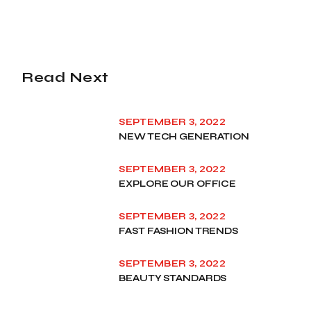
Read Next
SEPTEMBER 3, 2022
NEW TECH GENERATION
SEPTEMBER 3, 2022
EXPLORE OUR OFFICE
SEPTEMBER 3, 2022
FAST FASHION TRENDS
SEPTEMBER 3, 2022
BEAUTY STANDARDS