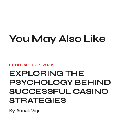
You May Also Like
FEBRUARY 27, 2026
EXPLORING THE
PSYCHOLOGY BEHIND
SUCCESSFUL CASINO
STRATEGIES
By
Aunali Virji