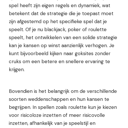
spel heeft zijn eigen regels en dynamiek, wat
betekent dat de strategie die je toepast moet
zijn afgestemd op het specifieke spel dat je
speelt. Of je nu blackjack, poker of roulette
speelt, het ontwikkelen van een solide strategie
kan je kansen op winst aanzienlijk verhogen. Je
kunt bijvoorbeeld kijken naar
goksites zonder
cruks
om een betere en snellere ervaring te
krijgen.
Bovendien is het belangrijk om de verschillende
soorten weddenschappen en hun kansen te
begrijpen. In spellen zoals roulette kun je kiezen
voor risicoloze inzetten of meer risicovolle
inzetten, afhankelijk van je speelstijl en