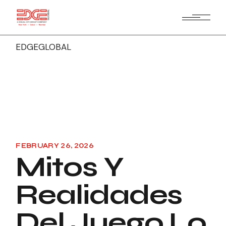
EDGEGLOBAL
FEBRUARY 26, 2026
Mitos Y
Realidades
Del Juego Lo