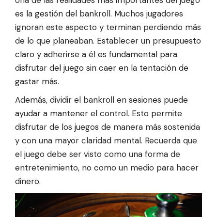
es la gestión del bankroll. Muchos jugadores
ignoran este aspecto y terminan perdiendo más
de lo que planeaban. Establecer un presupuesto
claro y adherirse a él es fundamental para
disfrutar del juego sin caer en la tentación de
gastar más.
Además, dividir el bankroll en sesiones puede
ayudar a mantener el control. Esto permite
disfrutar de los juegos de manera más sostenida
y con una mayor claridad mental. Recuerda que
el juego debe ser visto como una forma de
entretenimiento, no como un medio para hacer
dinero.