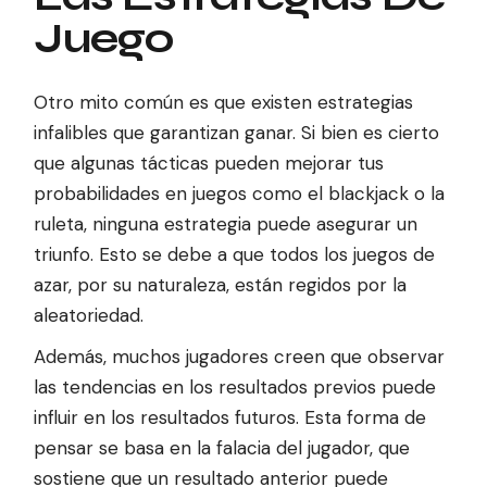
Juego
Otro mito común es que existen estrategias
infalibles que garantizan ganar. Si bien es cierto
que algunas tácticas pueden mejorar tus
probabilidades en juegos como el blackjack o la
ruleta, ninguna estrategia puede asegurar un
triunfo. Esto se debe a que todos los juegos de
azar, por su naturaleza, están regidos por la
aleatoriedad.
Además, muchos jugadores creen que observar
las tendencias en los resultados previos puede
influir en los resultados futuros. Esta forma de
pensar se basa en la falacia del jugador, que
sostiene que un resultado anterior puede