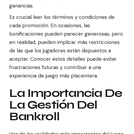
ganancias.
Es crucial leer los términos y condiciones de
cada promoción. En ocasiones, las
bonificaciones pueden parecer generosas, pero
en realidad, pueden implicar más restricciones
de las que los jugadores están dispuestos a
aceptar. Conocer estos detalles puede evitar
frustraciones futuras y contribuir a una
experiencia de juego más placentera.
La Importancia De
La Gestión Del
Bankroll
Una de las realidades más importantes del juego