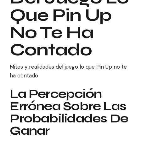
Que Pin Up
No Te Ha
Contado
Mitos y realidades del juego lo que Pin Up no te
ha contado
La Percepción
Errónea Sobre Las
Probabilidades De
Ganar