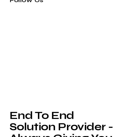
Follow Us
End To End
Solution Provider -