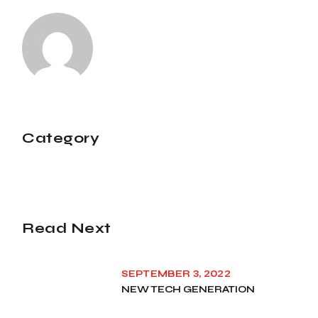
Category
Read Next
SEPTEMBER 3, 2022
NEW TECH GENERATION