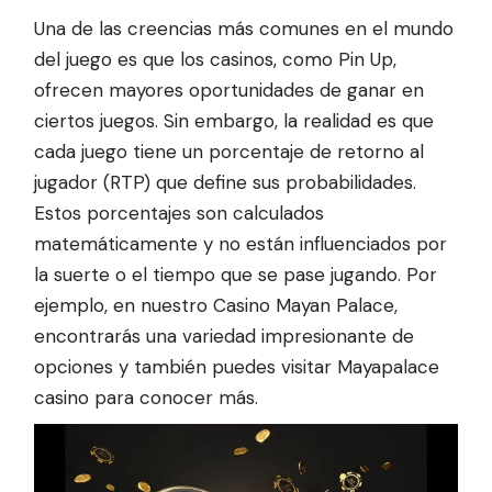
Una de las creencias más comunes en el mundo
del juego es que los casinos, como Pin Up,
ofrecen mayores oportunidades de ganar en
ciertos juegos. Sin embargo, la realidad es que
cada juego tiene un porcentaje de retorno al
jugador (RTP) que define sus probabilidades.
Estos porcentajes son calculados
matemáticamente y no están influenciados por
la suerte o el tiempo que se pase jugando. Por
ejemplo, en nuestro Casino Mayan Palace,
encontrarás una variedad impresionante de
opciones y también puedes visitar
Mayapalace
casino
para conocer más.