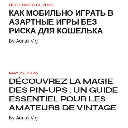
DECEMBER 19, 2025
КАК МОБИЛЬНО ИГРАТЬ В
АЗАРТНЫЕ ИГРЫ БЕЗ
РИСКА ДЛЯ КОШЕЛЬКА
By
Aunali Virji
MAY 27, 2026
DÉCOUVREZ LA MAGIE
DES PIN-UPS : UN GUIDE
ESSENTIEL POUR LES
AMATEURS DE VINTAGE
By
Aunali Virji