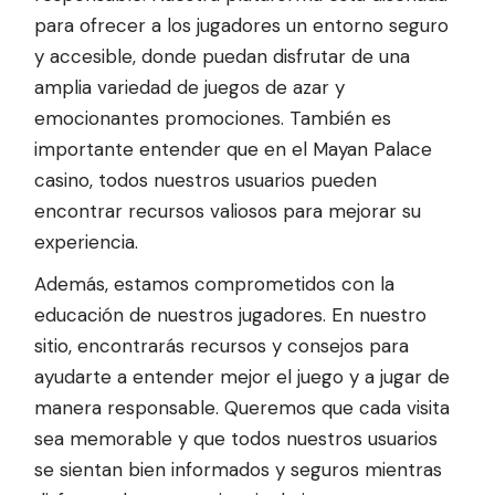
para ofrecer a los jugadores un entorno seguro
y accesible, donde puedan disfrutar de una
amplia variedad de juegos de azar y
emocionantes promociones. También es
importante entender que en el Mayan Palace
casino, todos nuestros usuarios pueden
encontrar recursos valiosos para mejorar su
experiencia.
Además, estamos comprometidos con la
educación de nuestros jugadores. En nuestro
sitio, encontrarás recursos y consejos para
ayudarte a entender mejor el juego y a jugar de
manera responsable. Queremos que cada visita
sea memorable y que todos nuestros usuarios
se sientan bien informados y seguros mientras