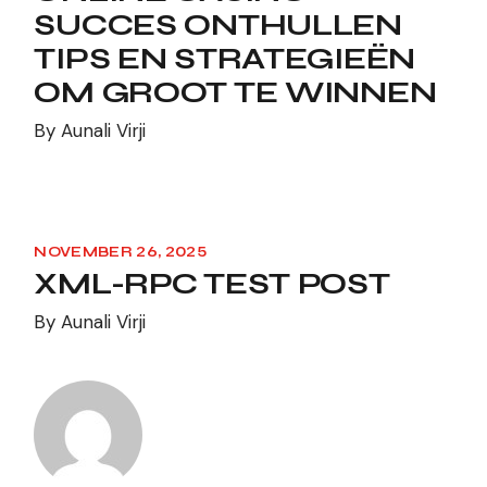
SUCCES ONTHULLEN
TIPS EN STRATEGIEËN
OM GROOT TE WINNEN
By
Aunali Virji
NOVEMBER 26, 2025
XML-RPC TEST POST
By
Aunali Virji