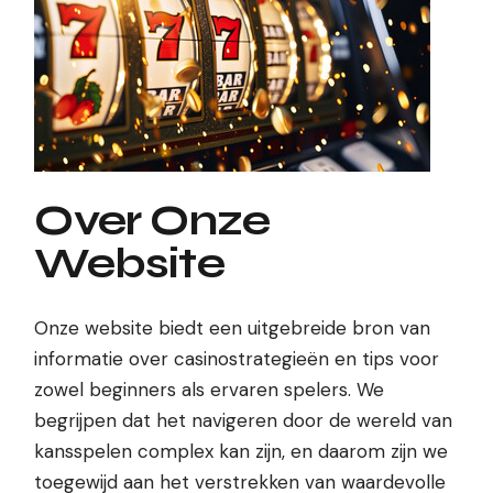
Over Onze
Website
Onze website biedt een uitgebreide bron van
informatie over casinostrategieën en tips voor
zowel beginners als ervaren spelers. We
begrijpen dat het navigeren door de wereld van
kansspelen complex kan zijn, en daarom zijn we
toegewijd aan het verstrekken van waardevolle