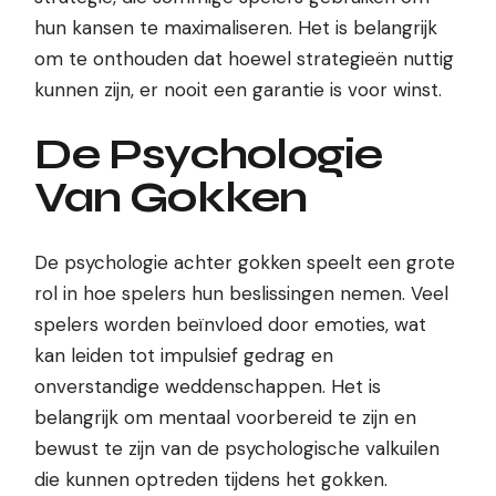
hun kansen te maximaliseren. Het is belangrijk
om te onthouden dat hoewel strategieën nuttig
kunnen zijn, er nooit een garantie is voor winst.
De Psychologie
Van Gokken
De psychologie achter gokken speelt een grote
rol in hoe spelers hun beslissingen nemen. Veel
spelers worden beïnvloed door emoties, wat
kan leiden tot impulsief gedrag en
onverstandige weddenschappen. Het is
belangrijk om mentaal voorbereid te zijn en
bewust te zijn van de psychologische valkuilen
die kunnen optreden tijdens het gokken.