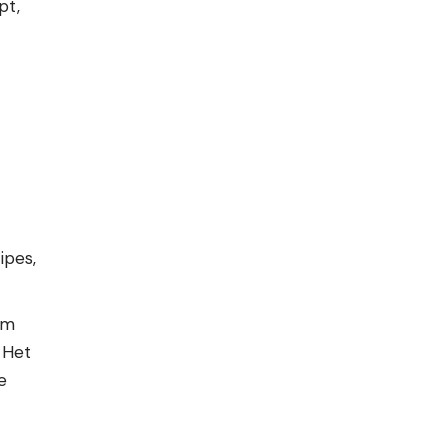
pt,
ipes,
om
 Het
e