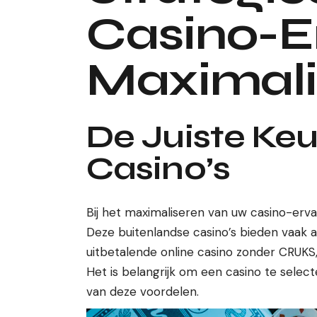
Casino-Er
Maximali
De Juiste Ke
Casino’s
Bij het maximaliseren van uw casino-ervar
Deze buitenlandse casino’s bieden vaak a
uitbetalende online casino zonder CRUKS
Het is belangrijk om een casino te selecte
van deze voordelen.