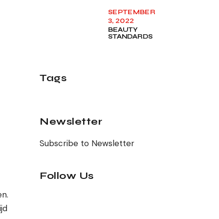
SEPTEMBER
3, 2022
BEAUTY
STANDARDS
Tags
Newsletter
Subscribe to Newsletter
Follow Us
en.
jd