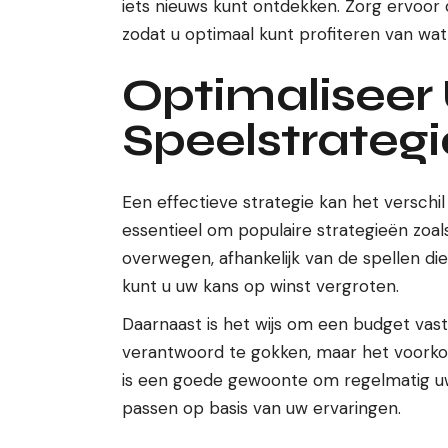
iets nieuws kunt ontdekken. Zorg ervoor
zodat u optimaal kunt profiteren van wat 
Optimaliseer
Speelstrateg
Een effectieve strategie kan het verschil
essentieel om populaire strategieën zoal
overwegen, afhankelijk van de spellen die
kunt u uw kans op winst vergroten.
Daarnaast is het wijs om een budget vast 
verantwoord te gokken, maar het voorkom
is een goede gewoonte om regelmatig u
passen op basis van uw ervaringen.