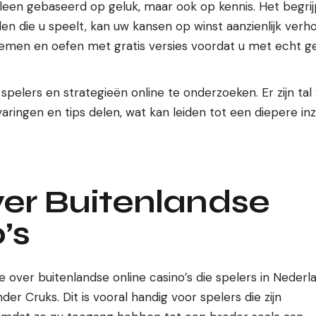
alleen gebaseerd op geluk, maar ook op kennis. Het begri
en die u speelt, kan uw kansen op winst aanzienlijk verh
emen en oefen met gratis versies voordat u met echt g
spelers en strategieën online te onderzoeken. Er zijn tal
ingen en tips delen, wat kan leiden tot een diepere inz
ver Buitenlandse
’s
 over buitenlandse online casino’s die spelers in Nederl
r Cruks. Dit is vooral handig voor spelers die zijn