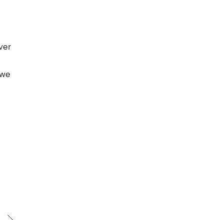
ver
uwe