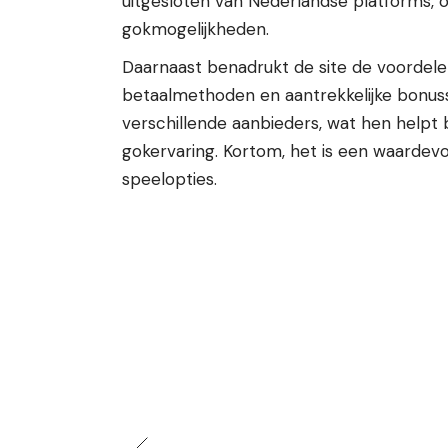
uitgesloten van Nederlandse platforms,
gokmogelijkheden.
Daarnaast benadrukt de site de voordelen
betaalmethoden en aantrekkelijke bonus
verschillende aanbieders, wat hen helpt
gokervaring. Kortom, het is een waardevo
speelopties.