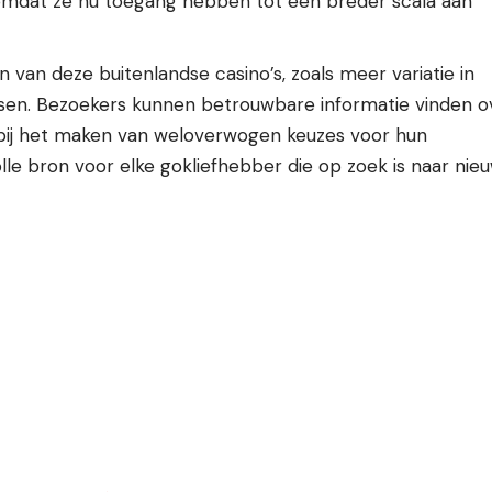
 omdat ze nu toegang hebben tot een breder scala aan
 van deze buitenlandse casino’s, zoals meer variatie in
sen. Bezoekers kunnen betrouwbare informatie vinden o
 bij het maken van weloverwogen keuzes voor hun
lle bron voor elke gokliefhebber die op zoek is naar nie