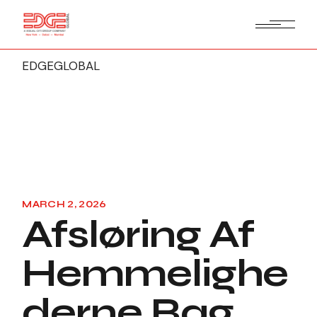
EDGEGLOBAL
MARCH 2, 2026
Afsløring Af
Hemmelighe
Derne Bag