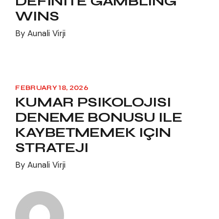
DEFINITE GAMBLING
WINS
By
Aunali Virji
FEBRUARY 18, 2026
KUMAR PSIKOLOJISI
DENEME BONUSU ILE
KAYBETMEMEK IÇIN
STRATEJI
By
Aunali Virji