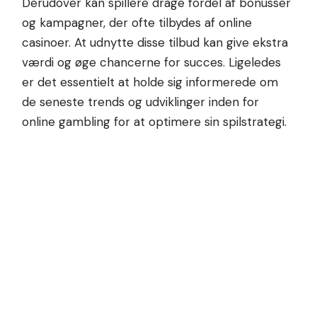
Derudover kan spillere drage fordel af bonusser
og kampagner, der ofte tilbydes af online
casinoer. At udnytte disse tilbud kan give ekstra
værdi og øge chancerne for succes. Ligeledes
er det essentielt at holde sig informerede om
de seneste trends og udviklinger inden for
online gambling for at optimere sin spilstrategi.