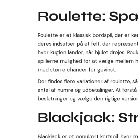
Roulette: Sp
Roulette er et klassisk bordspil, der er 
deres indsatser på et felt, der repræsen
hvor kuglen lander, når hjulet drejes. Rou
spillerne mulighed for at vælge mellem h
med større chancer for gevinst.
Der findes flere variationer af roulette, 
antal af numre og udbetalinger. At forstå
beslutninger og vælge den rigtige versio
Blackjack: St
Blackjack er et populært kortspil, hvor 