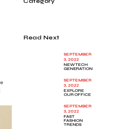
Category
Read Next
SEPTEMBER
3, 2022
NEW TECH
GENERATION
SEPTEMBER
de
3, 2022
t
EXPLORE
OUR OFFICE
SEPTEMBER
3, 2022
FAST
FASHION
TRENDS