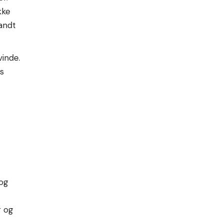
kke
landt
vinde.
s
 og
r og