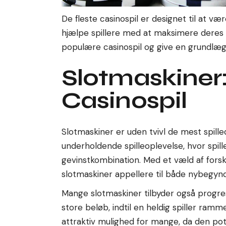
De fleste casinospil er designet til at v
hjælpe spillere med at maksimere deres c
populære casinospil og give en grundlæg
Slotmaskiner:
Casinospil
Slotmaskiner er uden tvivl de mest spille
underholdende spilleoplevelse, hvor spil
gevinstkombination. Med et væld af forsk
slotmaskiner appellere til både nybegynd
Mange slotmaskiner tilbyder også progress
store beløb, indtil en heldig spiller ram
attraktiv mulighed for mange, da den pot