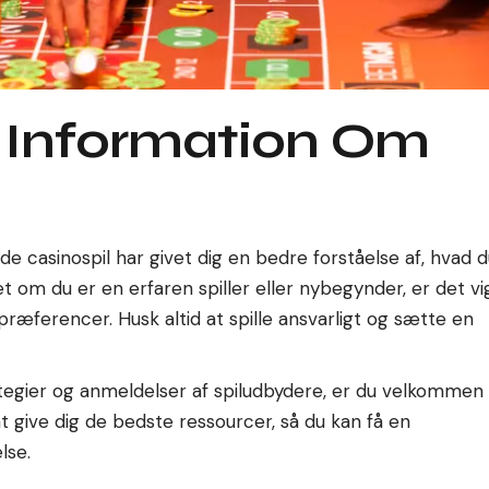
g Information Om
ede casinospil har givet dig en bedre forståelse af, hvad 
t om du er en erfaren spiller eller nybegynder, er det vi
g præferencer. Husk altid at spille ansvarligt og sætte en
tegier og anmeldelser af spiludbydere, er du velkommen t
t give dig de bedste ressourcer, så du kan få en
lse.