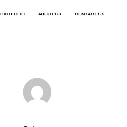
PORTFOLIO
ABOUT US
CONTACT US
l