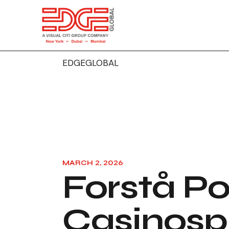
EDGEGLOBAL
MARCH 2, 2026
Forstå P
Casinospi