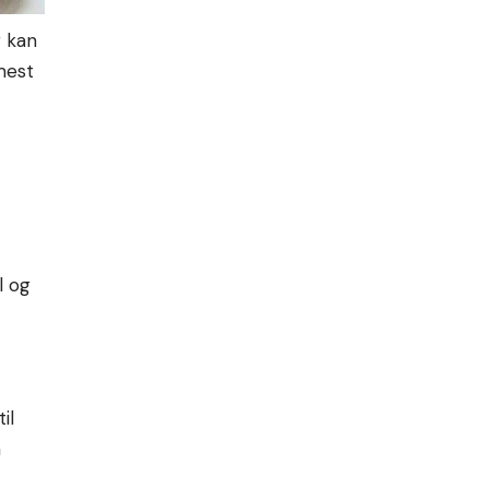
r kan
mest
l og
il
n