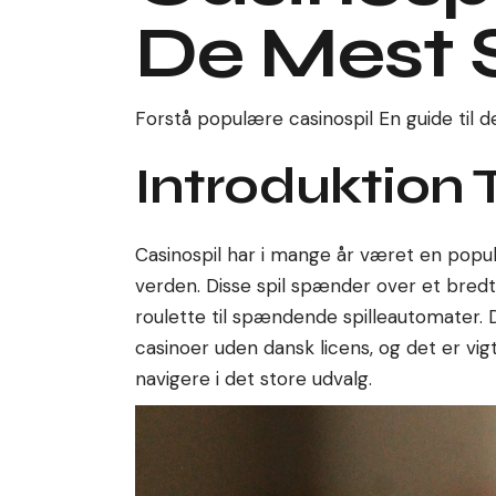
De Mest S
Forstå populære casinospil En guide til de
Introduktion T
Casinospil har i mange år været en popul
verden. Disse spil spænder over et bredt 
roulette til spændende spilleautomater. D
casinoer uden dansk licens
, og det er vi
navigere i det store udvalg.