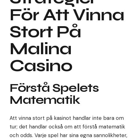
För Att Vinna
Stort På
Malina
Casino
Förstå Spelets
Matematik
Att vinna stort på kasinot handlar inte bara om
tur; det handlar också om att förstå matematik
och odds. Varje spel har sina egna sannolikheter,