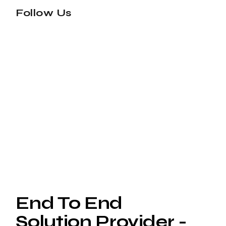
Follow Us
End To End
Solution Provider -