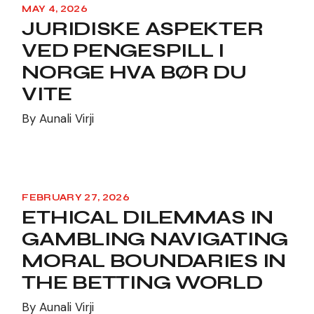
MAY 4, 2026
JURIDISKE ASPEKTER
VED PENGESPILL I
NORGE HVA BØR DU
VITE
By
Aunali Virji
FEBRUARY 27, 2026
ETHICAL DILEMMAS IN
GAMBLING NAVIGATING
MORAL BOUNDARIES IN
THE BETTING WORLD
By
Aunali Virji