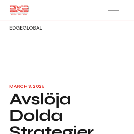
EDGEGLOBAL
MARCH 3, 2026
Avslöja
Dolda
Strategier