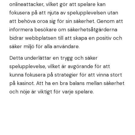
onlineattacker, vilket gör att spelare kan
fokusera på att njuta av spelupplevelsen utan
att behöva oroa sig för sin säkerhet. Genom att
informera besökare om säkerhetsåtgärderna
bidrar webbplatsen till att skapa en positiv och
säker miljö för alla användare.
Detta underlättar en trygg och säker
spelupplevelse, vilket är avgörande för att
kunna fokusera på strategier för att vinna stort
på kasinot. Att ha en bra balans mellan säkerhet
och nöje är viktigt för varje spelare.