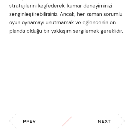
stratejilerini keşfederek, kumar deneyiminizi
zenginleştirebilirsiniz. Ancak, her zaman sorumlu
oyun oynamayı unutmamak ve eğlencenin ön
planda olduğu bir yaklaşım sergilemek gereklidir.
PREV
NEXT