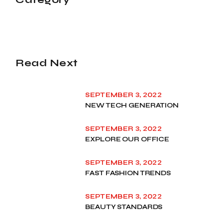
Read Next
SEPTEMBER 3, 2022
NEW TECH GENERATION
SEPTEMBER 3, 2022
EXPLORE OUR OFFICE
SEPTEMBER 3, 2022
FAST FASHION TRENDS
SEPTEMBER 3, 2022
BEAUTY STANDARDS