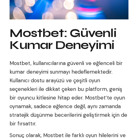
Mostbet: Güvenli
Kumar Deneyimi
Mostbet, kullanıcılarına güvenli ve eğlenceli bir
kumar deneyimi sunmayı hedeflemektedir.
Kullanıcı dostu arayüzü ve çeşitli oyun
seçenekleri ile dikkat çeken bu platform, geniş
bir oyuncu kitlesine hitap eder. Mostbet’te oyun
oynamak, sadece eğlence değil, aynı zamanda
stratejik düşünme becerilerini geliştirmek için de
bir fırsattır.
Sonuç olarak, Mostbet ile farklı oyun hilelerini ve