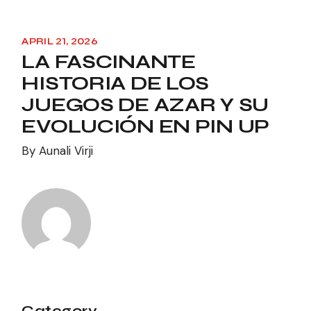
APRIL 21, 2026
LA FASCINANTE
HISTORIA DE LOS
JUEGOS DE AZAR Y SU
EVOLUCIÓN EN PIN UP
By
Aunali Virji
Category