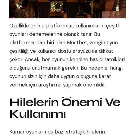
Özellikle online platformlar, kullanıcıların çeşitli
oyunları denemelerine olanak tanır. Bu
platformlardan biri olan Mostbet, zengin oyun
çeşitliliği ve kullanıcı dostu arayüzü ile dikkat
çeker. Ancak, her oyunun kendine has dinamikleri
olduğunu unutmamak gerekir. Bu nedenle, hangi
oyunun sizin için daha uygun olduğuna karar
vermek için araştırma yapmak önemlidir.
Hilelerin Önemi Ve
Kullanımı
Kumar oyunlarında bazı stratejik hilelerin