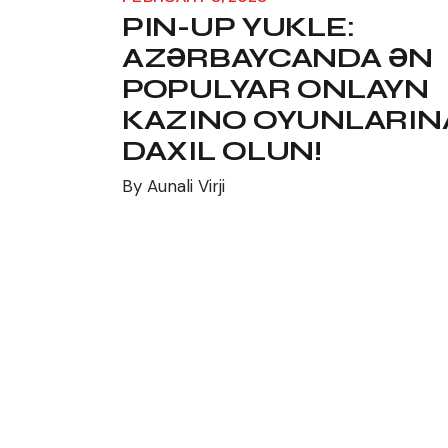
PIN-UP YUKLE:
AZƏRBAYCANDA ƏN
POPULYAR ONLAYN
KAZINO OYUNLARIN
DAXIL OLUN!
By
Aunali Virji