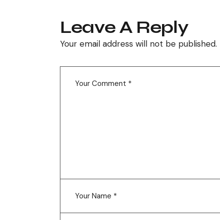
Leave A Reply
Your email address will not be published.