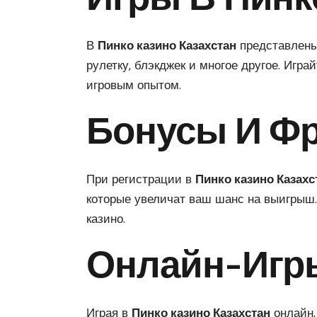
В
Пинко казино Казахстан
представлены 
рулетку, блэкджек и многое другое. Иг
игровым опытом.
Бонусы И Ф
При регистрации в
Пинко казино Казахс
которые увеличат ваш шанс на выигрыш
казино.
Онлайн-Игры
Играя в
Пинко казино Казахстан
онлайн,