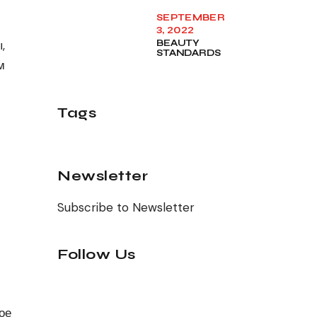
SEPTEMBER
3, 2022
BEAUTY
,
STANDARDS
м
Tags
Newsletter
Subscribe to Newsletter
Follow Us
ое