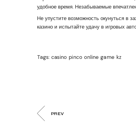
удобное время. Незабываемые впечатлени
Не упустите возможность окунуться в 
казино
и испытайте удачу в игровых авто
Tags:
casino pinco online game kz
PREV