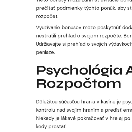
prečítať podmienky týchto ponúk, aby ste 
rozpočet.
Využívanie bonusov môže poskytnúť dodat
nestratili prehľad o svojom rozpočte. Bonu
Udržiavajte si prehľad o svojich výdavkoch
peniaze.
Psychológia A
Rozpočtom
Dôležitou súčasťou hrania v kasíne je p
kontrolu nad svojím hraním a predísť em
Niekedy je lákavé pokračovať v hre aj po t
kedy prestať.