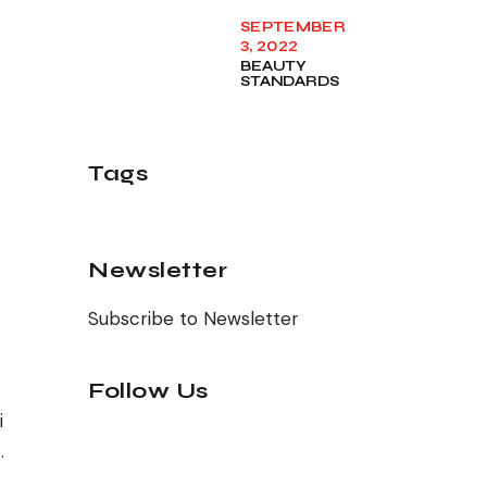
SEPTEMBER
3, 2022
BEAUTY
STANDARDS
Tags
Newsletter
Subscribe to Newsletter
Follow Us
i
.