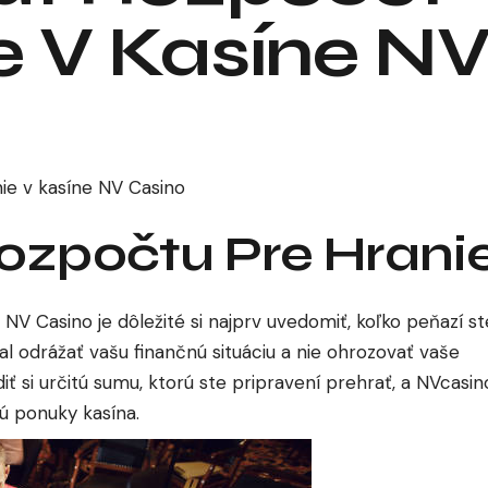
e V Kasíne N
ie v kasíne NV Casino
ozpočtu Pre Hrani
 NV Casino je dôležité si najprv uvedomiť, koľko peňazí st
l odrážať vašu finančnú situáciu a nie ohrozovať vaše
 si určitú sumu, ktorú ste pripravení prehrať, a
NVcasin
sú ponuky kasína.