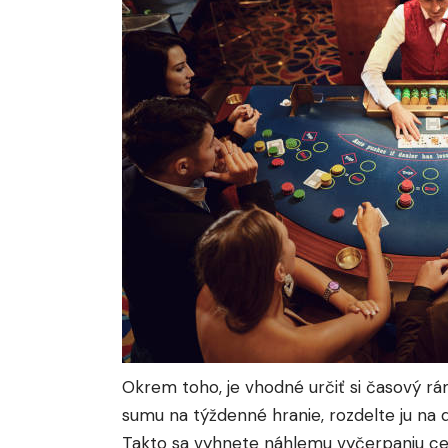
Okrem toho, je vhodné určiť si časový rám
sumu na týždenné hranie, rozdelte ju na d
Takto sa vyhnete náhlemu vyčerpaniu ce