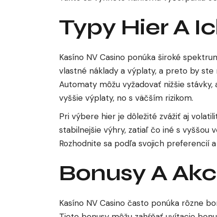
Typy Hier A I
Kasíno NV Casino ponúka široké spektrum
vlastné náklady a výplaty, a preto by ste 
Automaty môžu vyžadovať nižšie stávky, 
vyššie výplaty, no s väčším rizikom.
Pri výbere hier je dôležité zvážiť aj vola
stabilnejšie výhry, zatiaľ čo iné s vyššou 
Rozhodnite sa podľa svojich preferencií a
Bonusy A Akc
Kasíno NV Casino často ponúka rôzne bon
Tieto bonusy môžu zahŕňať uvítacie bonus