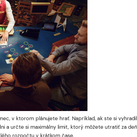
ec, v ktorom plánujete hrať. Napríklad, ak ste si vyhradil
ni a určte si maximálny limit, ktorý môžete utratiť za deň
lého rozpočtu v krátkom čase.