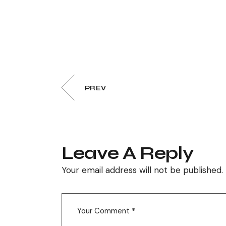
PREV
Leave A Reply
Your email address will not be published.