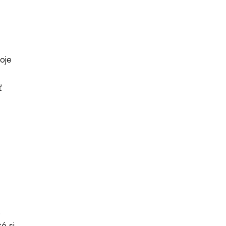
oje
ť
.
é si