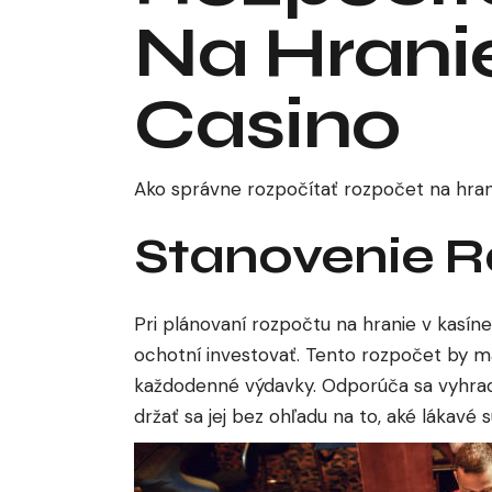
Na Hrani
Casino
Ako správne rozpočítať rozpočet na hran
Stanovenie R
Pri plánovaní rozpočtu na hranie v kasíne
ochotní investovať. Tento rozpočet by ma
každodenné výdavky. Odporúča sa vyhradiť
držať sa jej bez ohľadu na to, aké lákavé 