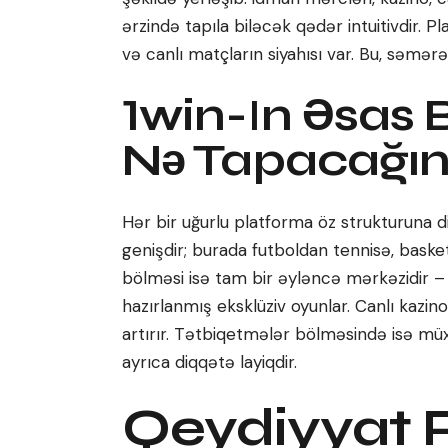
ərzində tapıla biləcək qədər intuitivdir. 
və canlı matçların siyahısı var. Bu, səmərə
1win-In Əsas 
Nə Tapacağını
Hər bir uğurlu platforma öz strukturuna d
genişdir; burada futboldan tennisə, baske
bölməsi isə tam bir əyləncə mərkəzidir – 
hazırlanmış eksklüziv oyunlar. Canlı kazino 
artırır. Tətbiqetmələr bölməsində isə müxt
ayrıca diqqətə layiqdir.
Qeydiyyat P