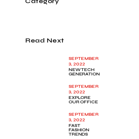
Category
Read Next
SEPTEMBER
3, 2022
NEW TECH
GENERATION
SEPTEMBER
3, 2022
EXPLORE
OUR OFFICE
SEPTEMBER
3, 2022
FAST
FASHION
TRENDS