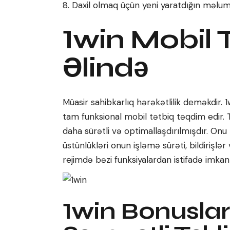
Daxil olmaq üçün yeni yaratdığın məluma
1win Mobil T
Əlində
Müasir sahibkarlıq hərəkətlilik deməkdir
tam funksional mobil tətbiq təqdim edir. T
daha sürətli və optimallaşdırılmışdır. On
üstünlükləri onun işləmə sürəti, bildirişl
rejimdə bəzi funksiyalardan istifadə imkanıd
1win Bonusları