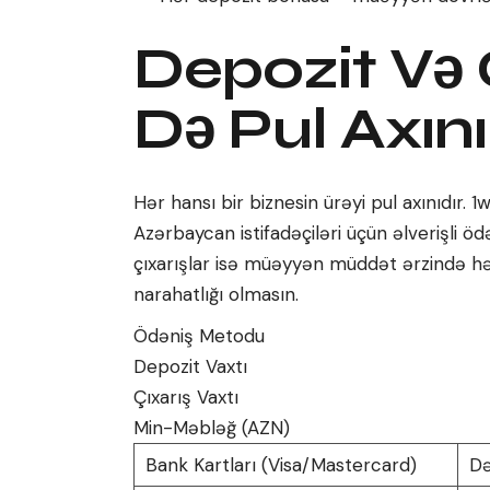
Depozit Və Ç
Də Pul Axını
Hər hansı bir biznesin ürəyi pul axınıdır. 
Azərbaycan istifadəçiləri üçün əlverişli öd
çıxarışlar isə müəyyən müddət ərzində həya
narahatlığı olmasın.
Ödəniş Metodu
Depozit Vaxtı
Çıxarış Vaxtı
Min-Məbləğ (AZN)
Bank Kartları (Visa/Mastercard)
Də