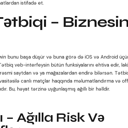
tlardan istifadə et.
ətbiqi – Biznesi
. 1win bunu başa düşür və buna görə də iOS və Android üçü
ətbiq veb-interfeysin bütün funksiyalarını ehtiva edir, lak
u rəsmi saytdan və ya mağazalardan endirə bilərsən. Tətbi
ər vasitəsilə canlı matçlar haqqında məlumatlandırma və of
ır. Bu, həyat tərzinə uyğunlaşmış ağıllı bir həlldir.
 – Ağılla Risk Və