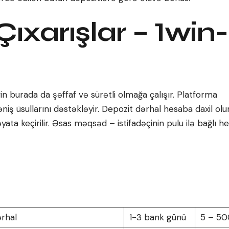
ıxarışlar – 1win-
1win burada da şəffaf və sürətli olmağa çalışır. Platforma
əniş üsullarını dəstəkləyir. Depozit dərhal hesaba daxil olur
ta keçirilir. Əsas məqsəd – istifadəçinin pulu ilə bağlı he
rhal
1-3 bank günü
5 – 5