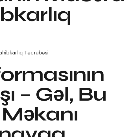
bkarlıq
ahibkarlıq Təcrübəsi
formasının
ı – Gəl, Bu
v Məkanı
Sınayaq