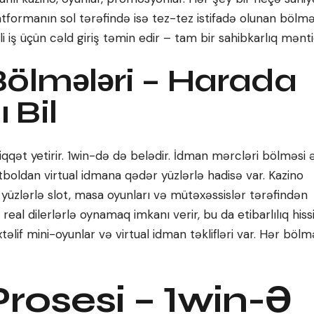
Platformanın sol tərəfində isə tez-tez istifadə olunan bölm
li iş üçün cəld giriş təmin edir – tam bir sahibkarlıq mənti
Bölmələri – Harada
 Bil
iqqət yetirir. 1win-də də belədir. İdman mərcləri bölməsi 
tboldan virtual idmana qədər yüzlərlə hadisə var. Kazino
yüzlərlə slot, masa oyunları və mütəxəssislər tərəfindən
real dilerlərlə oynamaq imkanı verir, bu da etibarlılıq hissi
əlif mini-oyunlar və virtual idman təklifləri var. Hər bölm
rosesi – 1win-Ə