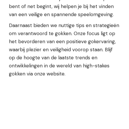
bent of net begint, wij helpen je bij het vinden
van een veilige en spannende speelomgeving.
Daarnaast bieden we nuttige tips en strategieën
om verantwoord te gokken. Onze focus ligt op
het bevorderen van een positieve gokervaring,
waarbij plezier en veiligheid voorop staan. Blijf
op de hoogte van de laatste trends en
ontwikkelingen in de wereld van high-stakes
gokken via onze website.