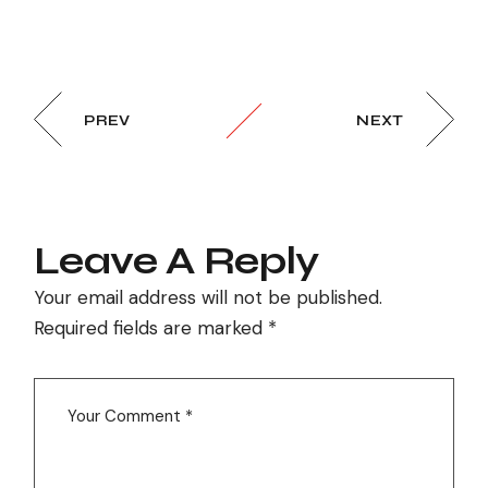
PREV
NEXT
Leave A Reply
Your email address will not be published.
Required fields are marked
*