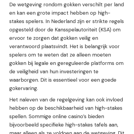
De wetgeving rondom gokken verschilt per land
en kan een grote impact hebben op high-
stakes spelers. In Nederland zijn er strikte regels
opgesteld door de Kansspelautoriteit (KSA) om
ervoor te zorgen dat gokken veilig en
verantwoord plaatsvindt. Het is belangrijk voor
spelers om te weten dat ze alleen moeten
gokken bij legale en gereguleerde platforms om
de veiligheid van hun investeringen te
waarborgen. Dit is essentieel voor een goede
gokervaring.
Het naleven van de regelgeving kan ook invloed
hebben op de beschikbaarheid van high-stakes
spellen. Sommige online casino’s bieden
bijvoorbeeld specifieke high-stakes tafels aan,
maar alleen als ze voldoen aan de wetgeving. Dit