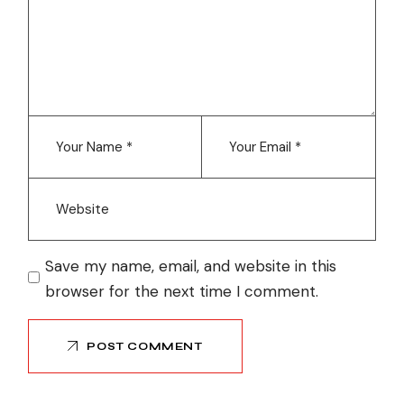
Save my name, email, and website in this
browser for the next time I comment.
POST COMMENT