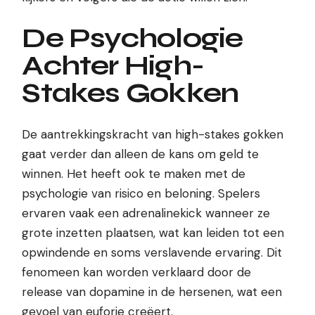
De Psychologie
Achter High-
Stakes Gokken
De aantrekkingskracht van high-stakes gokken
gaat verder dan alleen de kans om geld te
winnen. Het heeft ook te maken met de
psychologie van risico en beloning. Spelers
ervaren vaak een adrenalinekick wanneer ze
grote inzetten plaatsen, wat kan leiden tot een
opwindende en soms verslavende ervaring. Dit
fenomeen kan worden verklaard door de
release van dopamine in de hersenen, wat een
gevoel van euforie creëert.