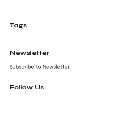
Tags
Newsletter
Subscribe to Newsletter
Follow Us