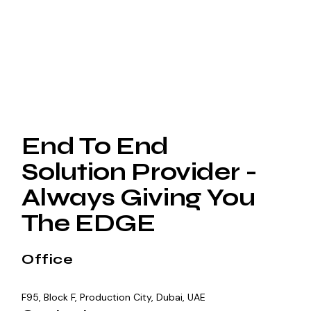
End To End
Solution Provider -
Always Giving You
The EDGE
Office
F95, Block F, Production City, Dubai, UAE